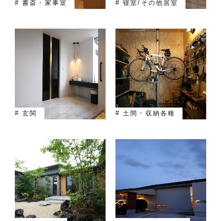
# 書斎・家事室
# 寝室/その他居室
# 玄関
# 土間・収納各種