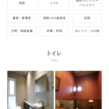
脱衣/ランドリー
洗面
トイレ
パントリー
書斎・家事室
寝室/その他居室
玄関
土間・収納各種
外構・外部
ガレージ・その他
トイレ
Toilet