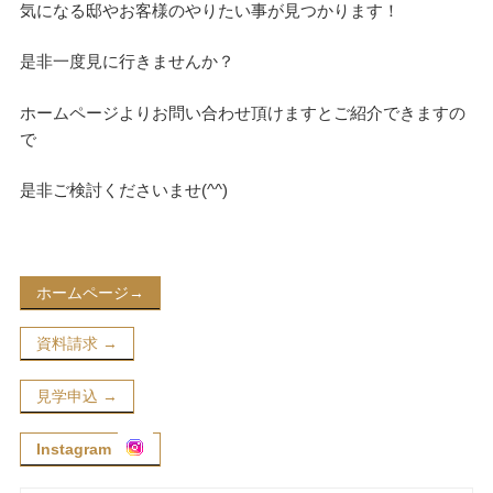
気になる邸やお客様のやりたい事が見つかります！
是非一度見に行きませんか？
ホームページよりお問い合わせ頂けますとご紹介できますの
で
是非ご検討くださいませ(^^)
検
検
ホームページ→
索
索:
資料請求 →
見学申込 →
本気注文住宅なら群馬の工務店｜楽屋（がくや）
お問い合わせ
Instagram
(受付／10:00～18:00)
楽屋トップ
アクセス
会社概要