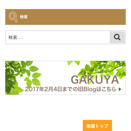
イ
ブ
検索
検
検
索
索: