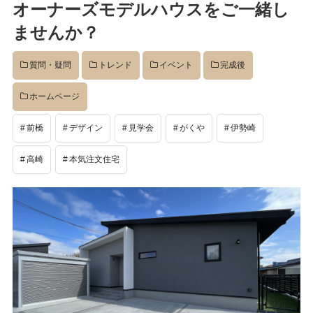
オーナーズモデルハウスをご一緒し
日:
イベント
ませんか？
質問・疑問
トレンド
イベント
完成後
完成後
ホームページ
工事中
前橋
デザイン
見学会
がくや
伊勢崎
高崎
本気注文住宅
設計
社長のコラム
店舗