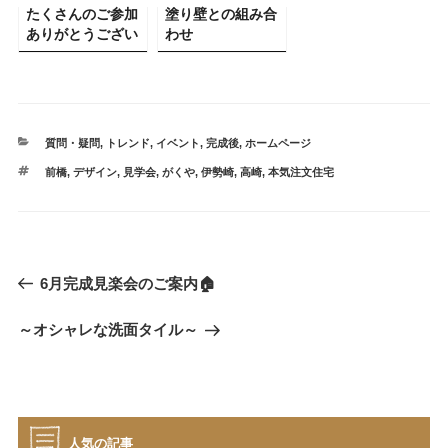
たくさんのご参加
塗り壁との組み合
ありがとうござい
わせ
ました！
カ
質問・疑問
,
トレンド
,
イベント
,
完成後
,
ホームページ
テ
タ
前橋
,
デザイン
,
見学会
,
がくや
,
伊勢崎
,
高崎
,
本気注文住宅
ゴ
グ
リ
ー
投
過
6月完成見楽会のご案内🏠
稿
去
ナ
次
～オシャレな洗面タイル～
の
ビ
の
投
投
稿
ゲ
稿
ー
シ
人気の記事