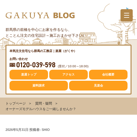
コ
ン
テ
ン
群馬県の前橋を中心にお家を作るなら、
カテゴリー
ツ
とことん注文の住宅設計～施工おまかせ下さい♪
へ
ス
質問・疑問
本気注文住宅なら群馬の工務店｜楽屋（がくや）
キ
お問い合わせ
ッ
(受付／10:00～18:00)
プ
トレンド
楽屋トップ
アクセス
会社概要
資料請求
見楽会
収納
トップページ
質問・疑問
オーナーズモデルハウスをご一緒しませんか？
仕事の風景
投
2026年5月31日
投稿者:
SHIO
稿