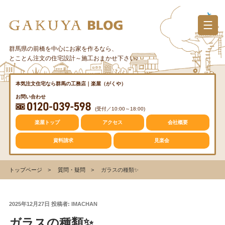
コ
ン
テ
ン
群馬県の前橋を中心にお家を作るなら、
カテゴリー
ツ
とことん注文の住宅設計～施工おまかせ下さい♪
へ
ス
質問・疑問
本気注文住宅なら群馬の工務店｜楽屋（がくや）
キ
お問い合わせ
ッ
(受付／10:00～18:00)
プ
トレンド
楽屋トップ
アクセス
会社概要
資料請求
見楽会
収納
トップページ
質問・疑問
ガラスの種類✨
仕事の風景
投
2025年12月27日
投稿者:
IMACHAN
稿
ガラスの種類✨
日: