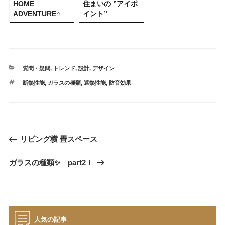
HOME
住まいの ”アイポ
ADVENTURE⌂
イント”
カ
質問・疑問
,
トレンド
,
設計
,
デザイン
テ
タ
断熱性能
,
ガラスの種類
,
遮熱性能
,
防音効果
ゴ
グ
リ
ー
投
過
リビング横 畳スペース
稿
去
ナ
次
ガラスの種類✨ part2！
の
ビ
の
投
投
稿
ゲ
稿
ー
シ
人気の記事