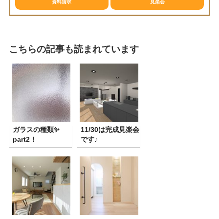
資料請求
見楽会
こちらの記事も読まれています
ガラスの種類✨
11/30は完成見楽会
part2！
です♪