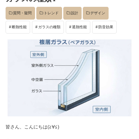
イベント
質問・疑問
トレンド
設計
デザイン
断熱性能
ガラスの種類
遮熱性能
防音効果
完成後
工事中
設計
社長のコラム
店舗
皆さん、こんにちは(≧∀≦)ゞ