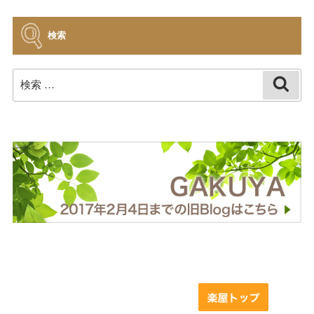
イ
ブ
検索
検
検
索
索: