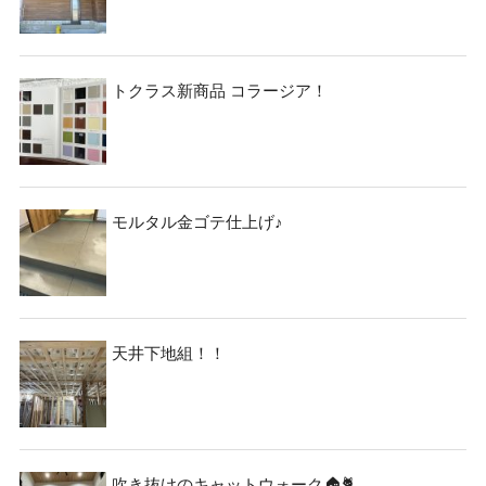
トクラス新商品 コラージア！
モルタル金ゴテ仕上げ♪
天井下地組！！
吹き抜けのキャットウォーク🏠🐈