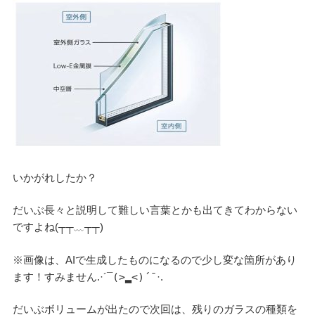
いかがれしたか？
検
検
索
索:
だいぶ長々と説明して難しい言葉とかも出てきてわからない
ですよね(┬┬﹏┬┬)
本気注文住宅なら群馬の工務店｜楽屋（がくや）
※画像は、AIで生成したものになるので少し変な箇所があり
お問い合わせ
ます！すみません.·´¯
(>▂<)´¯
·.
(受付／10:00～18:00)
だいぶボリュームが出たので次回は、残りのガラスの種類を
楽屋トップ
アクセス
会社概要