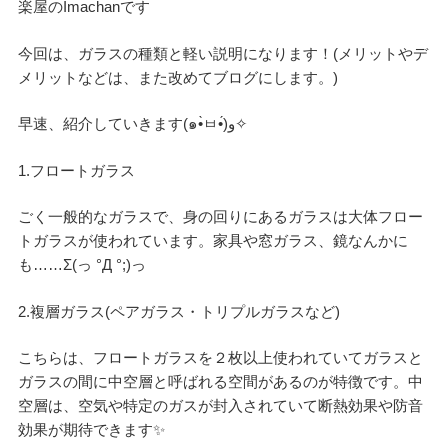
楽屋のImachanです
デザイン
今回は、ガラスの種類と軽い説明になります！(メリットやデ
メリットなどは、また改めてブログにします。)
設計グループ
早速、紹介していきます(๑•̀ㅂ•́)و✧
1.フロートガラス
施工グループ
ごく一般的なガラスで、身の回りにあるガラスは大体フロー
トガラスが使われています。家具や窓ガラス、鏡なんかに
新商品
も……Σ(っ °Д °;)っ
2.複層ガラス(ペアガラス・トリプルガラスなど)
ホームページ
こちらは、フロートガラスを２枚以上使われていてガラスと
ガラスの間に中空層と呼ばれる空間があるのが特徴です。中
空層は、空気や特定のガスが封入されていて断熱効果や防音
未分類
効果が期待できます✨