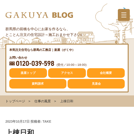
コ
ン
テ
ン
群馬県の前橋を中心にお家を作るなら、
カテゴリー
ツ
とことん注文の住宅設計～施工おまかせ下さい♪
へ
ス
質問・疑問
本気注文住宅なら群馬の工務店｜楽屋（がくや）
キ
お問い合わせ
ッ
(受付／10:00～18:00)
プ
トレンド
楽屋トップ
アクセス
会社概要
資料請求
見楽会
収納
トップページ
仕事の風景
上棟日和
仕事の風景
投
2023年10月17日
投稿者:
TAKE
稿
上棟日和
日: