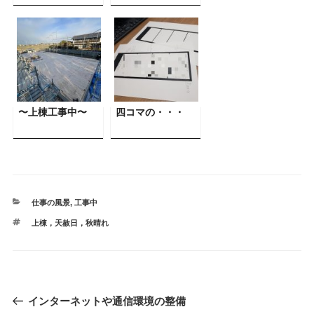
資料請求
見楽会
〜上棟工事中〜
四コマの・・・
カ
仕事の風景
,
工事中
テ
タ
上棟，天赦日，秋晴れ
ゴ
グ
リ
ー
投
過
インターネットや通信環境の整備
稿