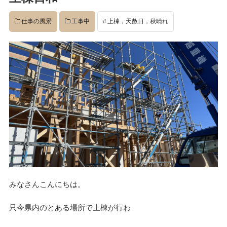
イベント
仕事の風景
工事中
上棟，天赦日，秋晴れ
完成後
工事中
設計
社長のコラム
みなさんこんにちは。
店舗
只今県内のとある場所で上棟が行わ