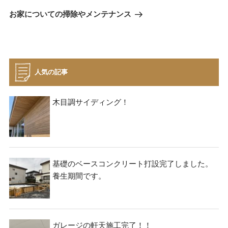
去
ナ
次
お家についての掃除やメンテナンス
の
ビ
の
投
投
稿
ゲ
稿
ー
シ
人気の記事
ョ
ン
木目調サイディング！
基礎のベースコンクリート打設完了しました。
養生期間です。
ガレージの軒天施工完了！！