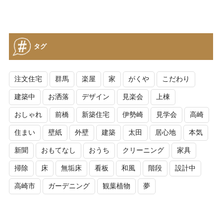
タグ
注文住宅
群馬
楽屋
家
がくや
こだわり
建築中
お洒落
デザイン
見楽会
上棟
おしゃれ
前橋
新築住宅
伊勢崎
見学会
高崎
住まい
壁紙
外壁
建築
太田
居心地
本気
新聞
おもてなし
おうち
クリーニング
家具
掃除
床
無垢床
看板
和風
階段
設計中
高崎市
ガーデニング
観葉植物
夢