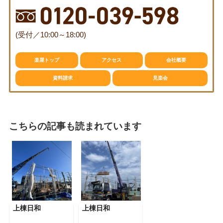
(受付／10:00～18:00)
楽屋トップ
アクセス
会社概要
資料請求
見楽会
こちらの記事も読まれています
検
検
索
索:
本気注文住宅なら群馬の工務店｜楽屋（がくや）
お問い合わせ
(受付／10:00～18:00)
上棟日和
上棟日和
楽屋トップ
アクセス
会社概要