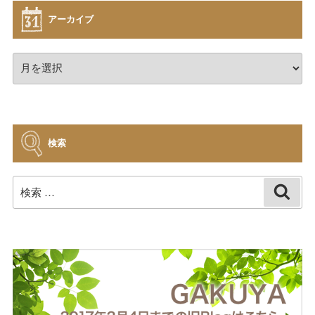
アーカイブ
ア
ー
カ
イ
ブ
検索
検
検
索
索: