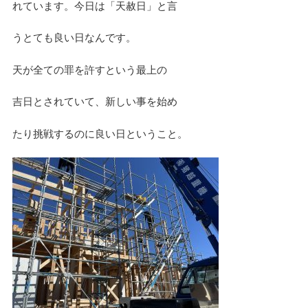
れています。今日は「天赦日」と言
デザイン
うとても良い日なんです。
天が全ての罪を許すという最上の
設計グループ
吉日とされていて、新しい事を始め
施工グループ
たり挑戦するのに良い日ということ。
新商品
ホームページ
未分類