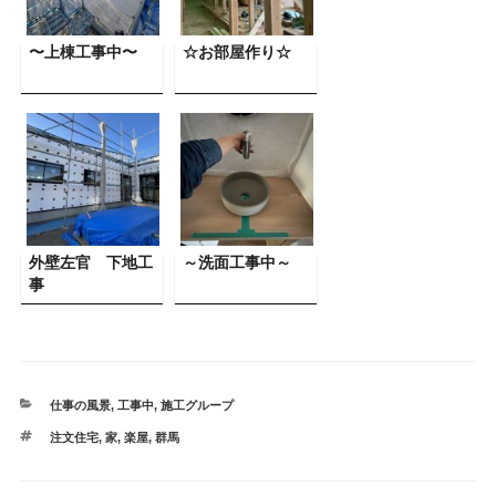
〜上棟工事中〜
☆お部屋作り☆
外壁左官 下地工
～洗面工事中～
事
カ
仕事の風景
,
工事中
,
施工グループ
テ
タ
注文住宅
,
家
,
楽屋
,
群馬
ゴ
グ
リ
ー