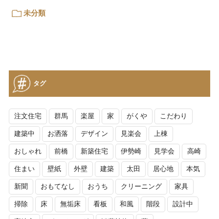
未分類
タグ
注文住宅
群馬
楽屋
家
がくや
こだわり
建築中
お洒落
デザイン
見楽会
上棟
おしゃれ
前橋
新築住宅
伊勢崎
見学会
高崎
住まい
壁紙
外壁
建築
太田
居心地
本気
新聞
おもてなし
おうち
クリーニング
家具
掃除
床
無垢床
看板
和風
階段
設計中