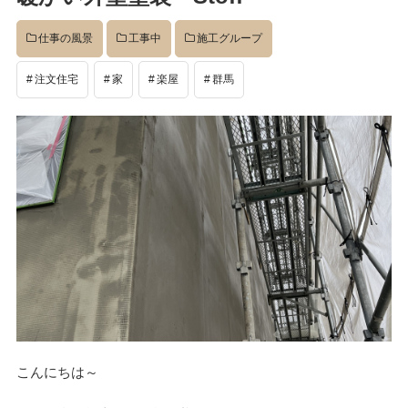
イベント
仕事の風景
工事中
施工グループ
注文住宅
家
楽屋
群馬
完成後
工事中
設計
社長のコラム
店舗
こんにちは～