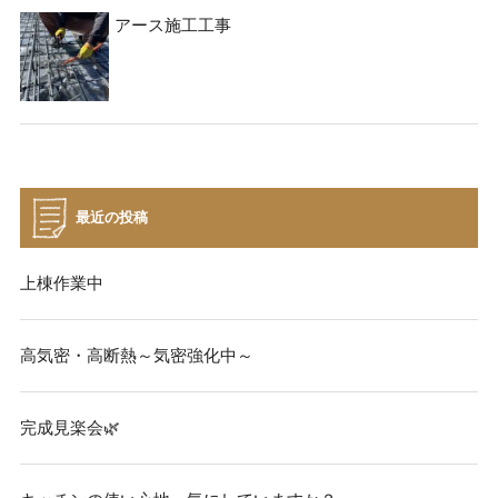
アース施工工事
最近の投稿
上棟作業中
高気密・高断熱～気密強化中～
完成見楽会🌿