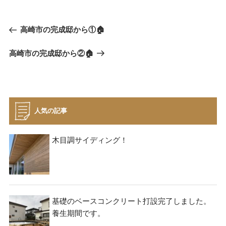
投
過
高崎市の完成邸から①🏠
稿
去
ナ
次
高崎市の完成邸から②🏠
の
ビ
の
投
投
稿
ゲ
稿
ー
シ
人気の記事
ョ
ン
木目調サイディング！
基礎のベースコンクリート打設完了しました。
養生期間です。