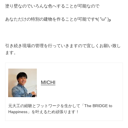
塗り壁なのでいろんな色へすることが可能なので
あなただけの特別の建物を作ることが可能です٩( ”ω” )و
引き続き現場の管理を行っていきますので宜しくお願い致し
ます。
検
検
索
索:
MICHI
本気注文住宅なら群馬の工務店｜楽屋（がくや）
元大工の経験とフットワークを生かして「The BRIDGE to
お問い合わせ
Happiness」を叶えるため頑張ります！
(受付／10:00～18:00)
楽屋トップ
アクセス
会社概要