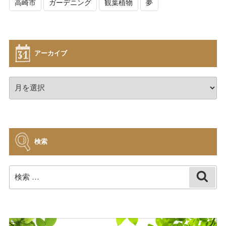
高崎市
ガーデニング
観葉植物
夢
アーカイブ
ア
ー
カ
イ
ブ
検索
検
検
索
索: