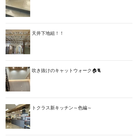
天井下地組！！
吹き抜けのキャットウォーク🏠🐈
トクラス新キッチン～色編～