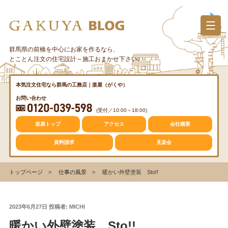
コ
ン
テ
ン
群馬県の前橋を中心にお家を作るなら、
カテゴリー
ツ
とことん注文の住宅設計～施工おまかせ下さい♪
へ
ス
質問・疑問
本気注文住宅なら群馬の工務店｜楽屋（がくや）
キ
お問い合わせ
ッ
(受付／10:00～18:00)
プ
トレンド
楽屋トップ
アクセス
会社概要
資料請求
見楽会
収納
トップページ
仕事の風景
暖かい外壁塗装 Sto!!
仕事の風景
投
2023年6月27日
投稿者:
MICHI
稿
暖かい外壁塗装 Sto!!
日: