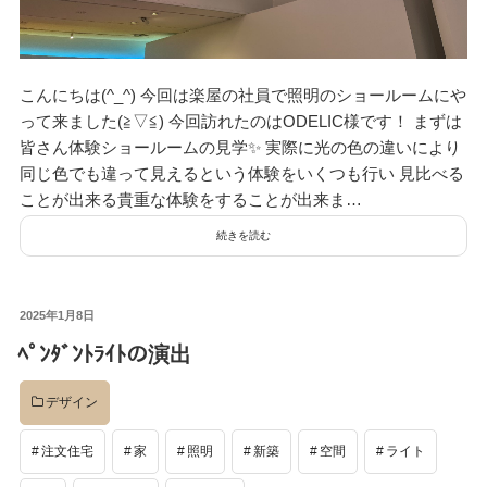
こんにちは(^_^) 今回は楽屋の社員で照明のショールームにや
って来ました(≧▽≦) 今回訪れたのはODELIC様です！ まずは
皆さん体験ショールームの見学✨ 実際に光の色の違いにより
同じ色でも違って見えるという体験をいくつも行い 見比べる
ことが出来る貴重な体験をすることが出来ま…
続きを読む
投
2025年1月8日
稿
ﾍﾟﾝﾀﾞﾝﾄﾗｲﾄの演出
日:
デザイン
注文住宅
家
照明
新築
空間
ライト