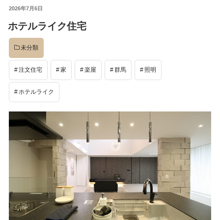
投
2026年7月6日
イベント
稿
ホテルライク住宅
日:
未分類
完成後
注文住宅
家
楽屋
群馬
照明
工事中
ホテルライク
設計
社長のコラム
店舗