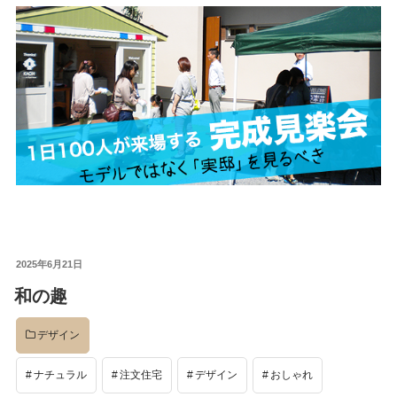
投
2025年6月21日
稿
和の趣
日:
デザイン
ナチュラル
注文住宅
デザイン
おしゃれ