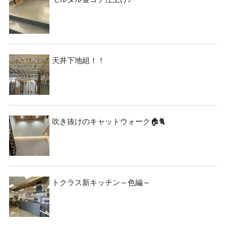
天井下地組！！
吹き抜けのキャットウォーク🏠🐈
トクラス新キッチン～色編～