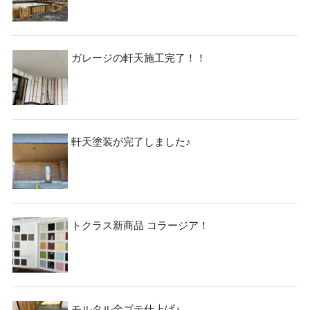
ガレージの軒天施工完了！！
軒天塗装が完了しました♪
トクラス新商品 コラージア！
モルタル金ゴテ仕上げ♪