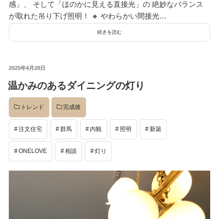
感」、 そして「ほのかに見える直接光」の 絶妙なバランス
が取れた吊り下げ照明！ 🔸 やわらかい間接光…
続きを読む
投
2025年4月28日
稿
温かみのあるダイニングの灯り
日:
トレンド
完成後
注文住宅
群馬
内観
照明
新築
ONELOVE
相談
灯り