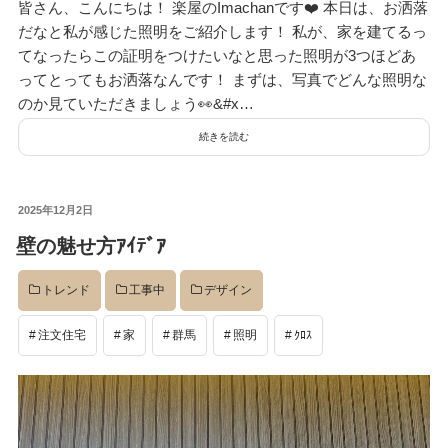
皆さん、こんにちは！ 楽屋のImachanです❤️ 本日は、お洒落
だなと私が感じた照明をご紹介します！ 私が、家を建てるっ
てなったらこの証明をつけたいなと思った照明が3つほどあ
ってとってもお洒落なんです！ まずは、写真でどんな照明な
のか見ていただきましょう👀&#x…
続きを読む
投
2025年12月2日
稿
壁の魅せ方ｱｲﾃﾞｱ
日:
トレンド
工事中
デザイン
注文住宅
家
群馬
照明
ｸﾛｽ