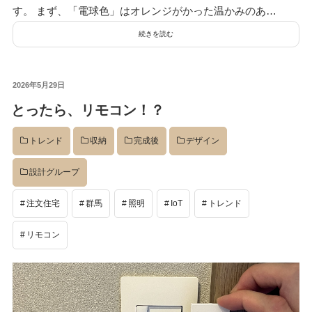
す。 まず、「電球色」はオレンジがかった温かみのあ…
続きを読む
投
2026年5月29日
稿
とったら、リモコン！？
日:
トレンド
収納
完成後
デザイン
設計グループ
検
検
索
索:
注文住宅
群馬
照明
IoT
トレンド
リモコン
本気注文住宅なら群馬の工務店｜楽屋（がくや）
お問い合わせ
(受付／10:00～18:00)
楽屋トップ
アクセス
会社概要