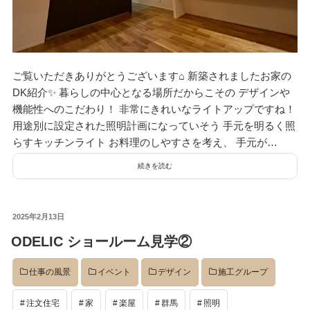
ご覧いただきありがとうございます⌂ 新築されましたお家の
DK紹介✨ 暮らしの中心となる場所だからこその デザインや
機能性へのこだわり！ 非常にきれいなライトアップですね！
用途別に設定された照明計画になっていそう 手元を明るく照
らすキッチンライト お料理のしやすさを考え、 手元が…
続きを読む
投
2025年2月13日
稿
ODELIC ショールーム見学②
日:
仕事の風景
イベント
デザイン
施工グループ
注文住宅
家
楽屋
群馬
照明