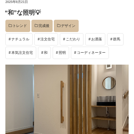
投
2025年8月21日
稿
“和”な照明💡
日:
トレンド
完成後
デザイン
ナチュラル
注文住宅
こだわり
お洒落
群馬
本気注文住宅
和
照明
コーディネーター