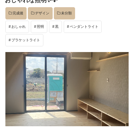
おしゃれな照明✨💡
日:
完成後
デザイン
未分類
おしゃれ
照明
黒
ペンダントライト
ブラケットライト