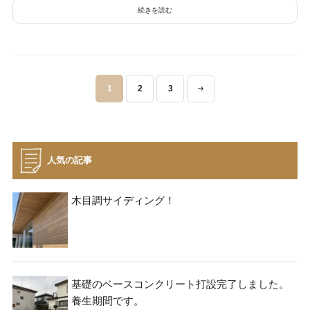
続きを読む
投
1
2
3
稿
ナ
ビ
ゲ
人気の記事
ー
シ
木目調サイディング！
ョ
ン
基礎のベースコンクリート打設完了しました。
養生期間です。