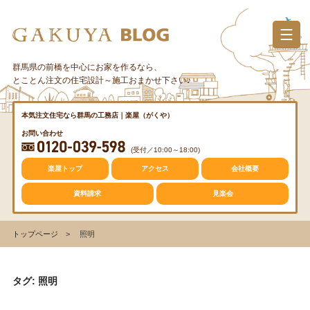
コ
ン
テ
ン
群馬県の前橋を中心にお家を作るなら、
カテゴリー
ツ
とことん注文の住宅設計～施工おまかせ下さい♪
へ
ス
質問・疑問
本気注文住宅なら群馬の工務店｜楽屋（がくや）
キ
お問い合わせ
ッ
(受付／10:00～18:00)
プ
トレンド
楽屋トップ
アクセス
会社概要
資料請求
見楽会
収納
トップページ
照明
仕事の風景
タグ: 照明