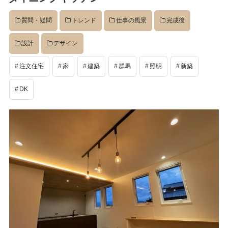
質問・疑問
トレンド
仕事の風景
完成後
設計
デザイン
注文住宅
家
建築
群馬
照明
新築
DK