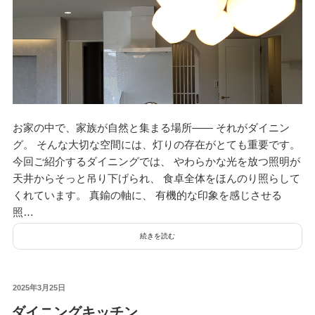
お家の中で、家族が自然と集まる場所―― それがダイニン
グ。 そんな大切な空間には、灯りの存在がとても重要です。
今回ご紹介するダイニングでは、 やわらかな光を放つ照明が
天井からそっと吊り下げられ、 食卓全体をほんのり照らして
くれています。 真鍮の軸に、 有機的な印象を感じさせる
照…
続きを読む
投
2025年3月25日
稿
ダイニングキッチン
日: