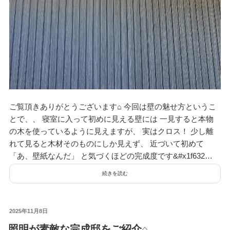
ご覧頂きありがとうございます⌂ 今回は壁の魅せ方というこ
とで、、 寝室に入って初めに見える壁には 一見すると本物
の木を使っているように見えますが、 実はクロス！ 少し離
れて見ると木材そのものにしか見えず、 近づいて初めて
「あ、壁紙なんだ」 と気づくほどの完成度です&#x1f632…
続きを読む
投
2025年11月8日
稿
照明が素敵な完成邸をご紹介⌂
日: