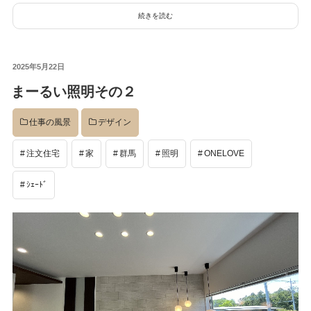
続きを読む
投
2025年5月22日
稿
まーるい照明その２
日:
仕事の風景
デザイン
注文住宅
家
群馬
照明
ONELOVE
ｼｪｰﾄﾞ