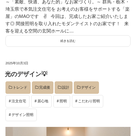
～「素敵、快適、あなた的」なお家づくり。～ 群馬・栃木・
埼玉県で本気注文住宅を お考えのお客様をサポートする「楽
屋」のMAOです ✌ 今回は、完成したお家ご紹介いたしま
す◎ 間接照明を取り入れたモダンテイストのお家です！ 来
客を迎える空間の玄関ホールに…
続きを読む
投
2025年10月3日
稿
光のデザイン💡
日:
トレンド
完成後
設計
デザイン
注文住宅
居心地
照明
こだわり照明
デザイン照明