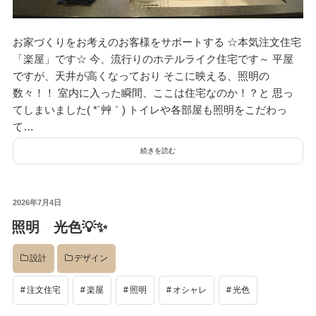
デザイン
お家づくりをお考えのお客様をサポートする ☆本気注文住宅
「楽屋」です☆ 今、流行りのホテルライク住宅です～ 平屋
設計グループ
ですが、天井が高くなっており そこに映える、照明の
数々！！ 室内に入った瞬間、ここは住宅なのか！？と 思っ
てしまいました( *´艸｀) トイレや各部屋も照明をこだわっ
て…
施工グループ
続きを読む
新商品
投
2026年7月4日
稿
照明 光色💡✨
日:
ホームページ
設計
デザイン
未分類
注文住宅
楽屋
照明
オシャレ
光色