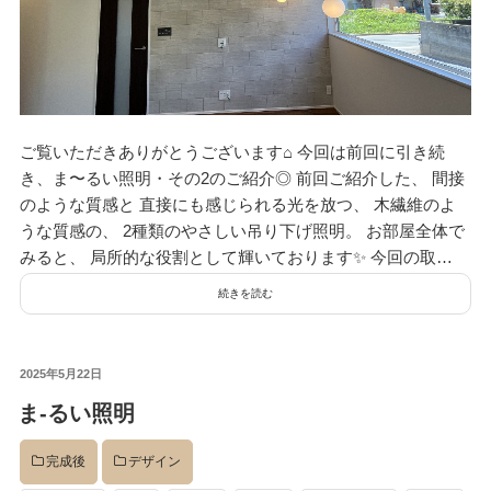
ご覧いただきありがとうございます⌂ 今回は前回に引き続
き、ま〜るい照明・その2のご紹介◎ 前回ご紹介した、 間接
のような質感と 直接にも感じられる光を放つ、 木繊維のよ
うな質感の、 2種類のやさしい吊り下げ照明。 お部屋全体で
みると、 局所的な役割として輝いております✨ 今回の取…
続きを読む
投
2025年5月22日
稿
ま-るい照明
日:
完成後
デザイン