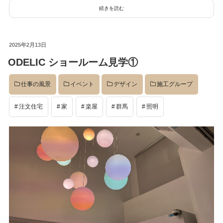
続きを読む
投
2025年2月13日
稿
ODELIC ショールーム見学①
日:
仕事の風景
イベント
デザイン
施工グループ
注文住宅
家
楽屋
群馬
照明