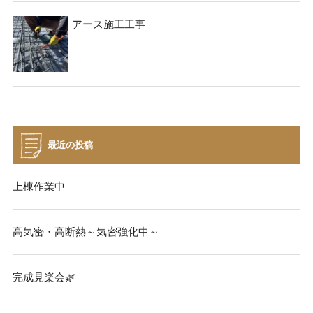
アース施工工事
最近の投稿
上棟作業中
高気密・高断熱～気密強化中～
完成見楽会🌿