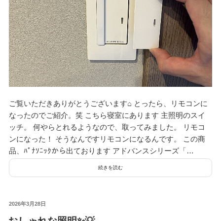
資料請求
見楽会
ご覧いただきありがとうございます⌂ とったら、リモコンに
なったのでご紹介。笑 こちら寝室にあります 主照明のスイ
ッチ。 何やらとれるようなので、取ってみました。 リモコ
ンになった！ そうなんですリモコンになるんです。 この商
品、ﾊﾟﾅｿﾆｯｸから出ております アドバンスシリーズ「…
続きを読む
投
2026年3月28日
稿