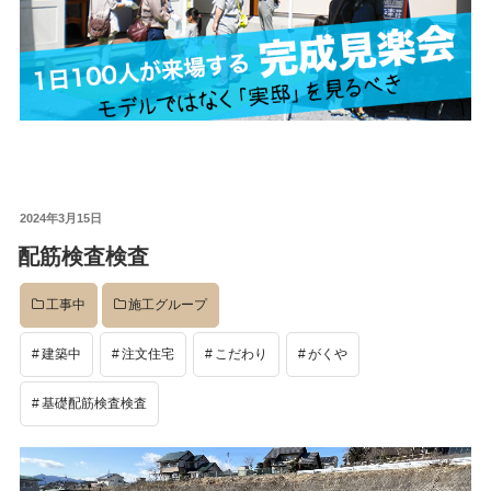
投
2024年3月15日
稿
配筋検査検査
日:
工事中
施工グループ
建築中
注文住宅
こだわり
がくや
基礎配筋検査検査