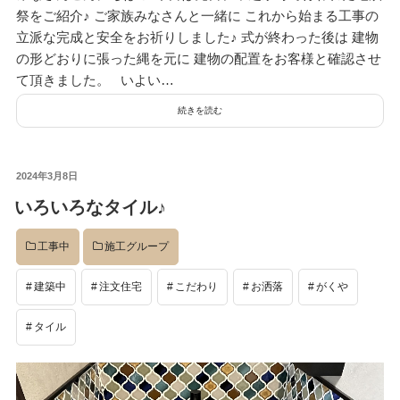
祭をご紹介♪ ご家族みなさんと一緒に これから始まる工事の
立派な完成と安全をお祈りしました♪ 式が終わった後は 建物
の形どおりに張った縄を元に 建物の配置をお客様と確認させ
て頂きました。 いよい…
続きを読む
投
2024年3月8日
稿
いろいろなタイル♪
日:
工事中
施工グループ
建築中
注文住宅
こだわり
お洒落
がくや
タイル