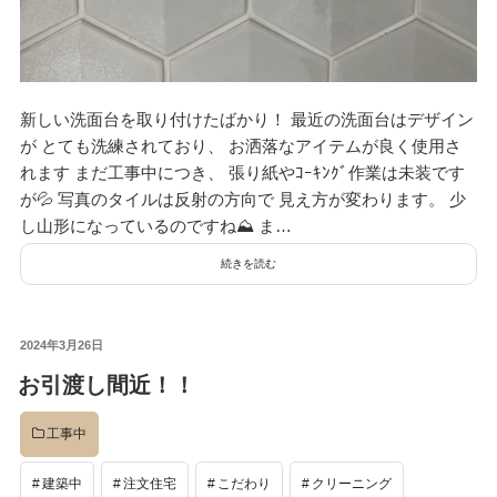
新しい洗面台を取り付けたばかり！ 最近の洗面台はデザイン
が とても洗練されており、 お洒落なアイテムが良く使用さ
れます まだ工事中につき、 張り紙やｺｰｷﾝｸﾞ作業は未装です
が💦 写真のタイルは反射の方向で 見え方が変わります。 少
し山形になっているのですね⛰ ま…
続きを読む
投
2024年3月26日
稿
お引渡し間近！！
日:
工事中
建築中
注文住宅
こだわり
クリーニング