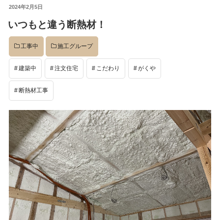
投
2024年2月5日
稿
いつもと違う断熱材！
日:
工事中
施工グループ
建築中
注文住宅
こだわり
がくや
断熱材工事