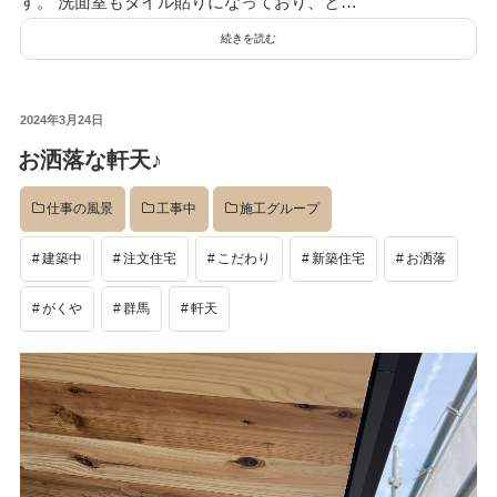
す。 洗面室もタイル貼りになっており、と…
続きを読む
投
2024年3月24日
稿
お洒落な軒天♪
日:
仕事の風景
工事中
施工グループ
建築中
注文住宅
こだわり
新築住宅
お洒落
がくや
群馬
軒天