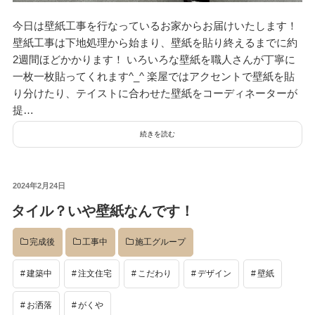
今日は壁紙工事を行なっているお家からお届けいたします！
壁紙工事は下地処理から始まり、壁紙を貼り終えるまでに約
2週間ほどかかります！ いろいろな壁紙を職人さんが丁寧に
一枚一枚貼ってくれます^_^ 楽屋ではアクセントで壁紙を貼
り分けたり、テイストに合わせた壁紙をコーディネーターが
提…
続きを読む
投
2024年2月24日
稿
タイル？いや壁紙なんです！
日:
完成後
工事中
施工グループ
建築中
注文住宅
こだわり
デザイン
壁紙
お洒落
がくや