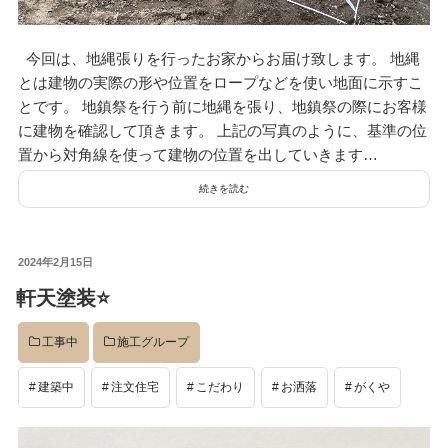
今回は、地縄張りを行ったお家からお届け致します。 地縄
とは建物の実際の形や位置をロープなどを使い地面に示すこ
とです。 地鎮祭を行う前に地縄を張り、地鎮祭の際にお客様
に建物を確認して頂きます。 上記の写真のように、基準の位
置から対角線を使って建物の位置を出していきます…
続きを読む
投
2024年2月15日
稿
軒天塗装⭐️
日:
工事中
施工グループ
建築中
注文住宅
こだわり
お洒落
がくや