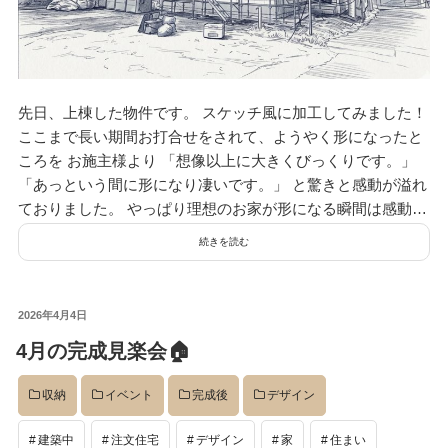
デザイン
設計グループ
先日、上棟した物件です。 スケッチ風に加工してみました！
ここまで長い期間お打合せをされて、ようやく形になったと
ころを お施主様より 「想像以上に大きくびっくりです。」
施工グループ
「あっという間に形になり凄いです。」 と驚きと感動が溢れ
ておりました。 やっぱり理想のお家が形になる瞬間は感動…
続きを読む
新商品
投
2026年4月4日
ホームページ
稿
4月の完成見楽会🏠
日:
収納
イベント
完成後
デザイン
未分類
建築中
注文住宅
デザイン
家
住まい