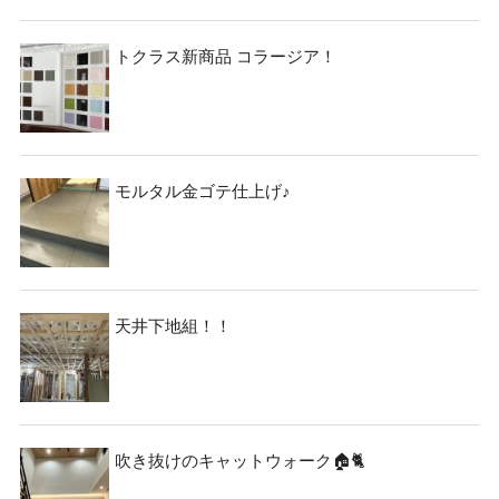
トクラス新商品 コラージア！
モルタル金ゴテ仕上げ♪
天井下地組！！
吹き抜けのキャットウォーク🏠🐈