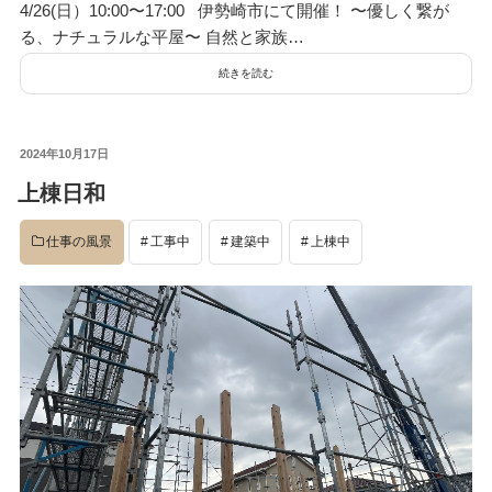
4/26(日）10:00〜17:00 伊勢崎市にて開催！ 〜優しく繋が
る、ナチュラルな平屋〜 自然と家族…
続きを読む
投
2024年10月17日
稿
上棟日和
日:
仕事の風景
工事中
建築中
上棟中
検
検
索
索:
本気注文住宅なら群馬の工務店｜楽屋（がくや）
お問い合わせ
(受付／10:00～18:00)
楽屋トップ
アクセス
会社概要