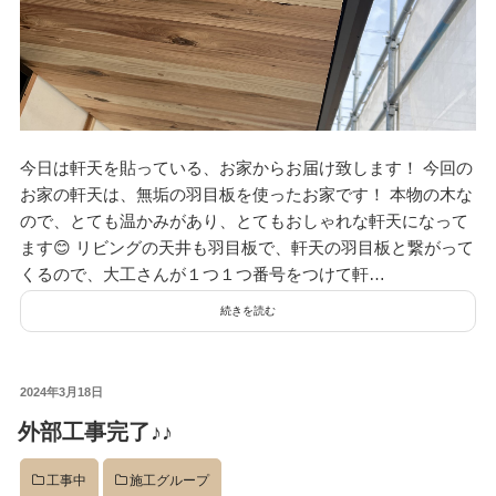
今日は軒天を貼っている、お家からお届け致します！ 今回の
お家の軒天は、無垢の羽目板を使ったお家です！ 本物の木な
ので、とても温かみがあり、とてもおしゃれな軒天になって
ます😊 リビングの天井も羽目板で、軒天の羽目板と繋がって
くるので、大工さんが１つ１つ番号をつけて軒…
続きを読む
投
2024年3月18日
稿
外部工事完了♪♪
日:
工事中
施工グループ