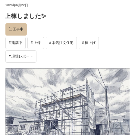
投
2026年6月22日
イベント
稿
上棟しました✨️
日:
工事中
完成後
建築中
上棟
本気注文住宅
棟上げ
工事中
現場レポート
設計
社長のコラム
店舗