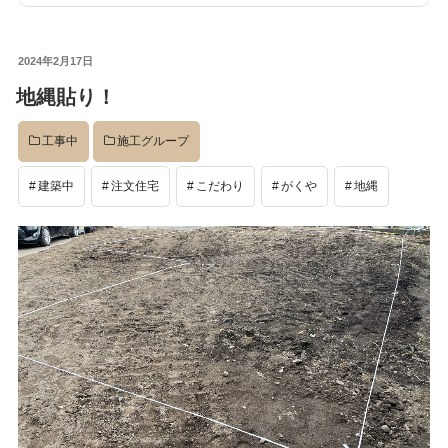
投
2024年2月17日
稿
地縄貼り！
日:
工事中
施工グループ
建築中
注文住宅
こだわり
がくや
地縄