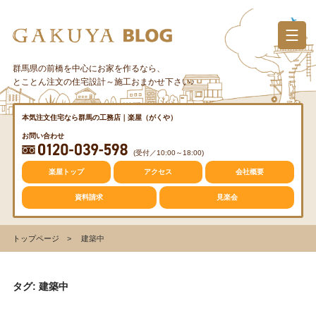
コ
ン
テ
ン
群馬県の前橋を中心にお家を作るなら、
カテゴリー
ツ
とことん注文の住宅設計～施工おまかせ下さい♪
へ
ス
質問・疑問
本気注文住宅なら群馬の工務店｜楽屋（がくや）
キ
お問い合わせ
ッ
(受付／10:00～18:00)
プ
トレンド
楽屋トップ
アクセス
会社概要
資料請求
見楽会
収納
トップページ
建築中
仕事の風景
タグ: 建築中