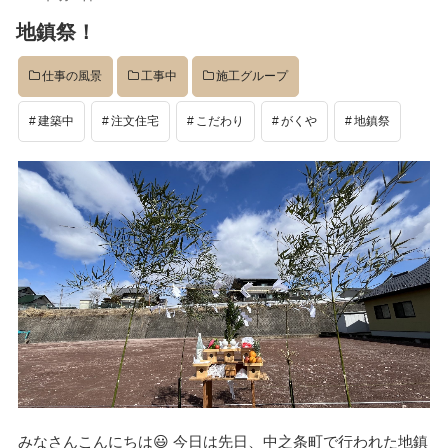
稿
地鎮祭！
日:
仕事の風景
工事中
施工グループ
建築中
注文住宅
こだわり
がくや
地鎮祭
みなさんこんにちは😃 今日は先日、中之条町で行われた地鎮