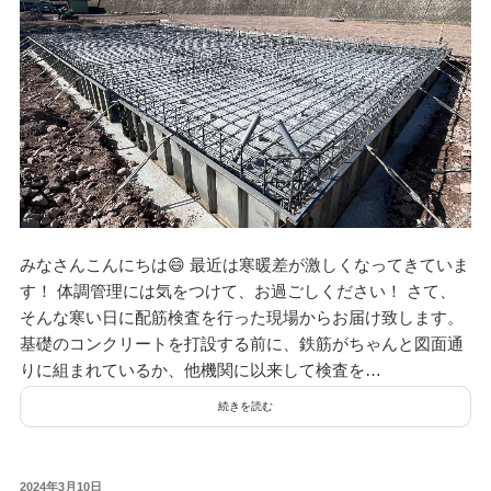
みなさんこんにちは😄 最近は寒暖差が激しくなってきていま
す！ 体調管理には気をつけて、お過ごしください！ さて、
そんな寒い日に配筋検査を行った現場からお届け致します。
基礎のコンクリートを打設する前に、鉄筋がちゃんと図面通
りに組まれているか、他機関に以来して検査を…
続きを読む
投
2024年3月10日