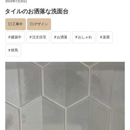
投
2024年7月26日
稿
タイルのお洒落な洗面台
日:
工事中
デザイン
建築中
注文住宅
お洒落
おしゃれ
楽屋
群馬