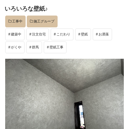
稿
いろいろな壁紙♪
日:
工事中
施工グループ
建築中
注文住宅
こだわり
壁紙
お洒落
がくや
群馬
壁紙工事