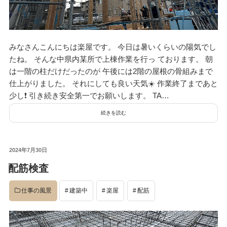
資料請求
見楽会
みなさんこんにちは楽屋です。 今日は暑いくらいの陽気でし
たね。 そんな中県内某所で上棟作業を行っ ております。 朝
は一階の柱だけだったのが 午後には2階の屋根の骨組みまで
仕上がりました。 それにしても良い天気☀️ 作業終了まであと
少し❗️ 引き続き安全第一でお願いします。 TA…
続きを読む
投
2024年7月30日
稿
配筋検査
日:
仕事の風景
建築中
楽屋
配筋