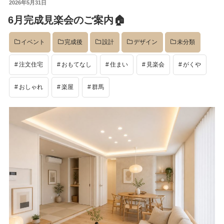
投
2026年5月31日
稿
6月完成見楽会のご案内🏠
日:
イベント
完成後
設計
デザイン
未分類
注文住宅
おもてなし
住まい
見楽会
がくや
おしゃれ
楽屋
群馬