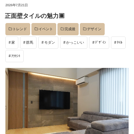
投
2026年7月21日
イベント
稿
正面壁タイルの魅力▣
日:
トレンド
イベント
完成後
デザイン
完成後
家
群馬
モダン
かっこいい
ﾃﾞｻﾞｲﾝ
ﾀｲﾙ
工事中
ｱｸｾﾝﾄ
設計
社長のコラム
店舗