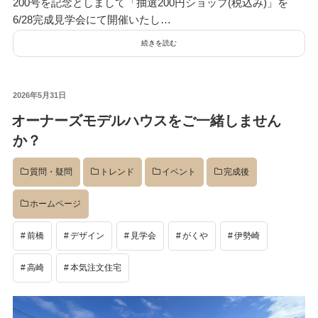
200号を記念としまして「抽選200円ショップ(税込み)」を
6/28完成見学会にて開催いたし…
続きを読む
投
2026年5月31日
稿
オーナーズモデルハウスをご一緒しません
日:
か？
質問・疑問
トレンド
イベント
完成後
ホームページ
前橋
デザイン
見学会
がくや
伊勢崎
高崎
本気注文住宅