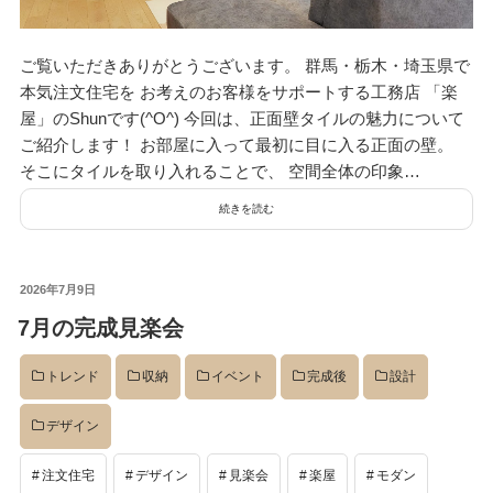
デザイン
ご覧いただきありがとうございます。 群馬・栃木・埼玉県で
本気注文住宅を お考えのお客様をサポートする工務店 「楽
設計グループ
屋」のShunです(^O^) 今回は、正面壁タイルの魅力について
ご紹介します！ お部屋に入って最初に目に入る正面の壁。
そこにタイルを取り入れることで、 空間全体の印象…
施工グループ
続きを読む
新商品
投
2026年7月9日
稿
7月の完成見楽会
日:
ホームページ
トレンド
収納
イベント
完成後
設計
デザイン
未分類
注文住宅
デザイン
見楽会
楽屋
モダン