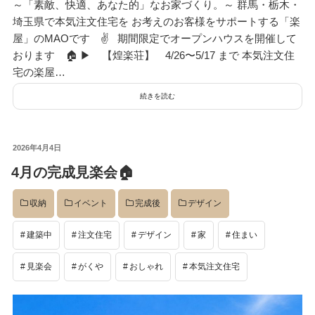
～「素敵、快適、あなた的」なお家づくり。～ 群馬・栃木・
埼玉県で本気注文住宅を お考えのお客様をサポートする「楽
屋」のMAOです ✌ 期間限定でオープンハウスを開催して
おります 🏠 ▶︎ 【煌楽荘】 4/26〜5/17 まで 本気注文住
宅の楽屋…
続きを読む
投
2026年4月4日
稿
4月の完成見楽会🏠
日:
収納
イベント
完成後
デザイン
建築中
注文住宅
デザイン
家
住まい
見楽会
がくや
おしゃれ
本気注文住宅