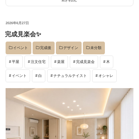
続きを読む
投
2026年6月27日
稿
完成見楽会✨
日:
イベント
完成後
デザイン
未分類
平屋
注文住宅
楽屋
完成見楽会
木
イベント
白
ナチュラルテイスト
オシャレ