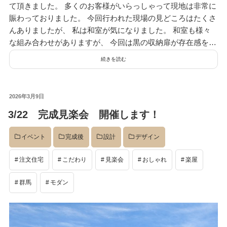
て頂きました。 多くのお客様がいらっしゃって現地は非常に
賑わっておりました。 今回行われた現場の見どころはたくさ
んありましたが、 私は和室が気になりました。 和室も様々
な組み合わせがありますが、 今回は黒の収納扉が存在感を…
続きを読む
投
2026年3月9日
稿
3/22 完成見楽会 開催します！
日:
イベント
完成後
設計
デザイン
注文住宅
こだわり
見楽会
おしゃれ
楽屋
群馬
モダン