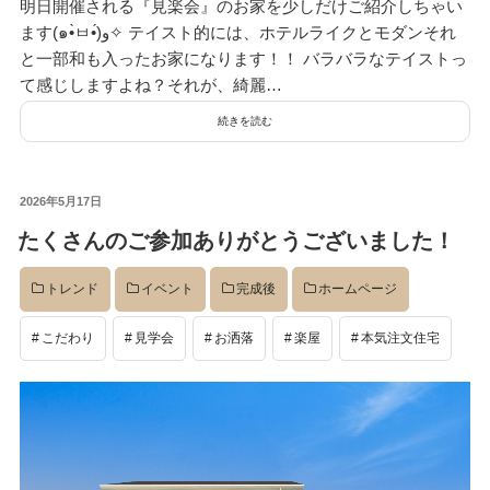
明日開催される『見楽会』のお家を少しだけご紹介しちゃい
ます(๑•̀ㅂ•́)و✧ テイスト的には、ホテルライクとモダンそれ
と一部和も入ったお家になります！！ バラバラなテイストっ
て感じしますよね？それが、綺麗…
続きを読む
投
2026年5月17日
稿
たくさんのご参加ありがとうございました！
日:
トレンド
イベント
完成後
ホームページ
こだわり
見学会
お洒落
楽屋
本気注文住宅