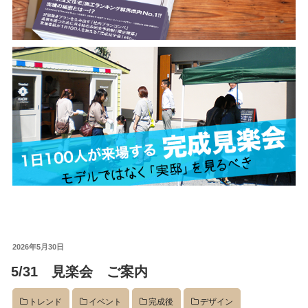
投
2026年5月30日
稿
5/31 見楽会 ご案内
日:
トレンド
イベント
完成後
デザイン