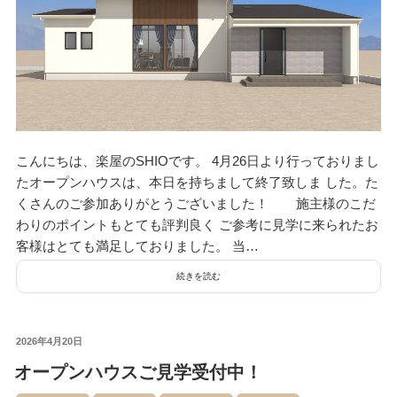
こんにちは、楽屋のSHIOです。 4月26日より行っておりまし
たオープンハウスは、本日を持ちまして終了致しま した。た
くさんのご参加ありがとうございました！ 施主様のこだ
わりのポイントもとても評判良く ご参考に見学に来られたお
客様はとても満足しておりました。 当…
続きを読む
投
2026年4月20日
稿
オープンハウスご見学受付中！
日: