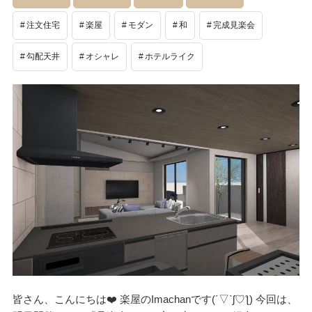
注文住宅
楽屋
モダン
和
完成見楽会
勾配天井
オシャレ
ホテルライク
皆さん、こんにちは❤️ 楽屋のImachanです(´▽`ʃ♡ƪ) 今回は、