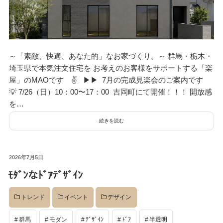
～「素敵、快適、あなた的」なお家づくり。～ 群馬・栃木・
埼玉県で本気注文住宅を お考えのお客様をサポートする「楽
屋」のMAOです ✌ ▶︎▶︎ 7月の完成見楽会のご案内です
💡 7/26（日）10：00〜17：00 吉岡町にて開催！！！ 開放感
を…
続きを読む
検
検
索
索:
投
2026年7月5日
稿
ﾓﾀﾞﾝなﾄﾞｱﾃﾞｻﾞｲﾝ
日:
本気注文住宅なら群馬の工務店｜楽屋（がくや）
お問い合わせ
トレンド
イベント
デザイン
(受付／10:00～18:00)
楽屋トップ
アクセス
会社概要
群馬
モダン
ﾃﾞｻﾞｲﾝ
ﾄﾞｱ
半透明