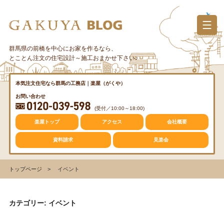
コ
ン
テ
ン
群馬県の前橋を中心にお家を作るなら、
カテゴリー
ツ
とことん注文の住宅設計～施工おまかせ下さい♪
へ
ス
質問・疑問
本気注文住宅なら群馬の工務店｜楽屋（がくや）
キ
お問い合わせ
ッ
(受付／10:00～18:00)
プ
トレンド
楽屋トップ
アクセス
会社概要
資料請求
見楽会
収納
トップページ
イベント
仕事の風景
カテゴリー: イベント