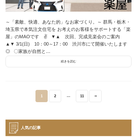
～「素敵、快適、あなた的」なお家づくり。～ 群馬・栃木・
埼玉県で本気注文住宅を お考えのお客様をサポートする「楽
屋」のMAOです ✌ ▼▲ 次回、完成見楽会のご案内
▲▼ 3/1(日) 10：00～17：00 渋川市にて開催いたします
◎ 〇家族が自然と…
続きを読む
投
…
1
2
11
稿
ナ
ビ
ゲ
人気の記事