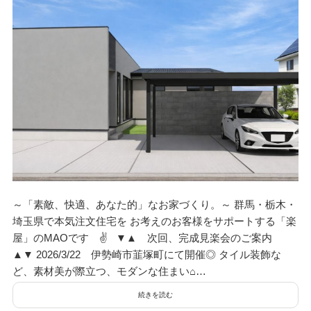
～「素敵、快適、あなた的」なお家づくり。～ 群馬・栃木・
埼玉県で本気注文住宅を お考えのお客様をサポートする「楽
屋」のMAOです ✌ ▼▲ 次回、完成見楽会のご案内
▲▼ 2026/3/22 伊勢崎市韮塚町にて開催◎ タイル装飾な
ど、素材美が際立つ、モダンな住まい⌂…
続きを読む