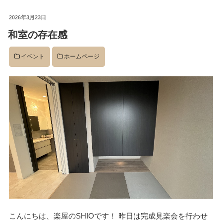
投
2026年3月23日
稿
和室の存在感
日:
イベント
ホームページ
こんにちは、楽屋のSHIOです！ 昨日は完成見楽会を行わせ