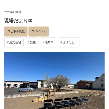
投
2026年2月21日
稿
現場だより✉
日:
仕事の風景
イベント
注文住宅
楽屋
地鎮祭
現場だより