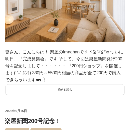
皆さん、こんにちは！ 楽屋のImachanですヾ(≧▽≦*)o ついに
明日、『完成見楽会』です そして、今回は楽屋新聞発行200
号を記念しまして・・・・・・ 『200円ショップ』を開催し
ます(´▽`ʃ♡ƪ) 330円～5500円相当の商品が全て200円で購入
できちゃいます❤️(商…
続きを読む
投
2026年6月15日
稿
楽屋新聞200号記念！
日: