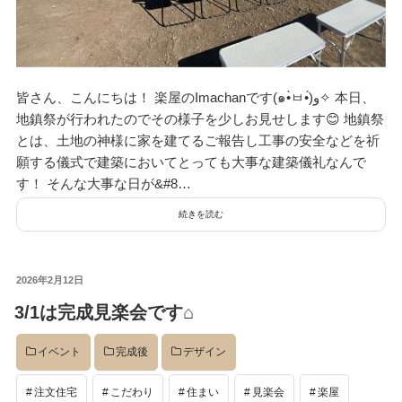
皆さん、こんにちは！ 楽屋のImachanです(๑•̀ㅂ•́)و✧ 本日、
地鎮祭が行われたのでその様子を少しお見せします😊 地鎮祭
とは、土地の神様に家を建てるご報告し工事の安全などを祈
願する儀式で建築においてとっても大事な建築儀礼なんで
す！ そんな大事な日が&#8…
続きを読む
投
2026年2月12日
稿
3/1は完成見楽会です⌂
日:
イベント
完成後
デザイン
注文住宅
こだわり
住まい
見楽会
楽屋