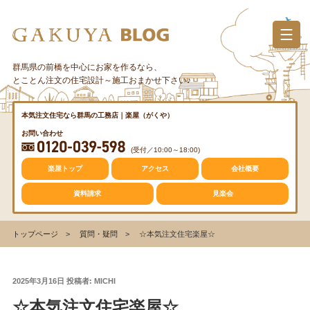
コ
ン
テ
ン
群馬県の前橋を中心にお家を作るなら、
カテゴリー
ツ
とことん注文の住宅設計～施工おまかせ下さい♪
へ
ス
質問・疑問
本気注文住宅なら群馬の工務店｜楽屋（がくや）
キ
お問い合わせ
ッ
(受付／10:00～18:00)
プ
トレンド
楽屋トップ
アクセス
会社概要
資料請求
見楽会
収納
トップページ
質問・疑問
☆本気注文住宅楽屋☆
仕事の風景
投
2025年3月16日
投稿者:
MICHI
稿
☆本気注文住宅楽屋☆
日: