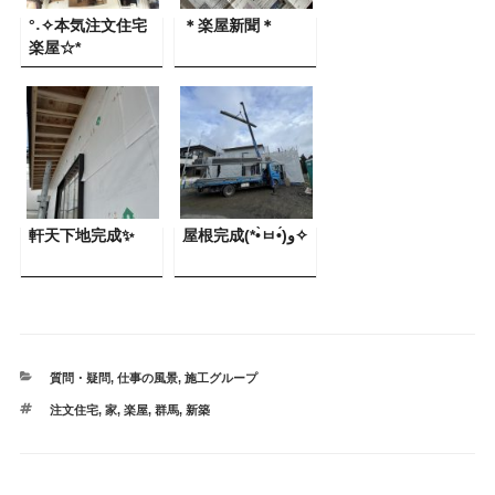
°˖✧本気注文住宅
＊楽屋新聞＊
楽屋☆*
軒天下地完成✨
屋根完成(*•̀ㅂ•́)و✧
カ
質問・疑問
,
仕事の風景
,
施工グループ
テ
タ
注文住宅
,
家
,
楽屋
,
群馬
,
新築
ゴ
グ
リ
ー