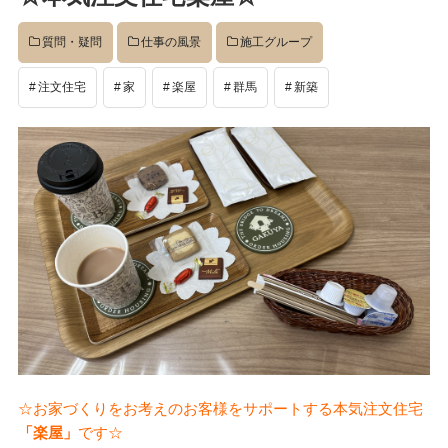
イベント
質問・疑問
仕事の風景
施工グループ
注文住宅
家
楽屋
群馬
新築
完成後
工事中
設計
社長のコラム
店舗
☆お家づくりをお考えのお客様をサポートする本気注文住宅
「楽屋」
です☆