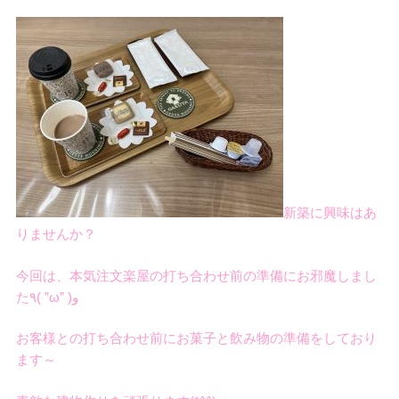
デザイン
設計グループ
施工グループ
新築に興味はあ
新商品
りませんか？
今回は、本気注文楽屋の打ち合わせ前の準備にお邪魔しまし
た٩( ”ω” )و
ホームページ
お客様との打ち合わせ前にお菓子と飲み物の準備をしており
ます～
未分類