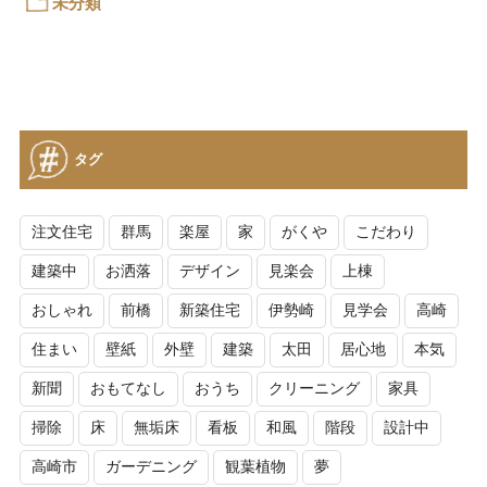
未分類
タグ
注文住宅
群馬
楽屋
家
がくや
こだわり
建築中
お洒落
デザイン
見楽会
上棟
おしゃれ
前橋
新築住宅
伊勢崎
見学会
高崎
住まい
壁紙
外壁
建築
太田
居心地
本気
新聞
おもてなし
おうち
クリーニング
家具
掃除
床
無垢床
看板
和風
階段
設計中
高崎市
ガーデニング
観葉植物
夢