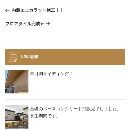
投
過
内装エコカラット施工！！
稿
去
ナ
次
フロアタイル完成✨
の
ビ
の
投
投
稿
ゲ
稿
ー
シ
人気の記事
ョ
ン
木目調サイディング！
基礎のベースコンクリート打設完了しました。
養生期間です。