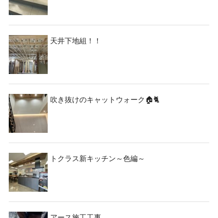
天井下地組！！
吹き抜けのキャットウォーク🏠🐈
トクラス新キッチン～色編～
アース施工工事