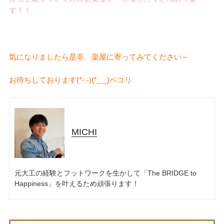
す！！
気になりましたら是非、楽屋に寄ってみてください～
お待ちしております(*- -)(*_ _)ペコリ
検
MICHI
検
索
索:
元大工の経験とフットワークを生かして「The BRIDGE to
本気注文住宅なら群馬の工務店｜楽屋（がくや）
Happiness」を叶えるため頑張ります！
お問い合わせ
(受付／10:00～18:00)
楽屋トップ
アクセス
会社概要