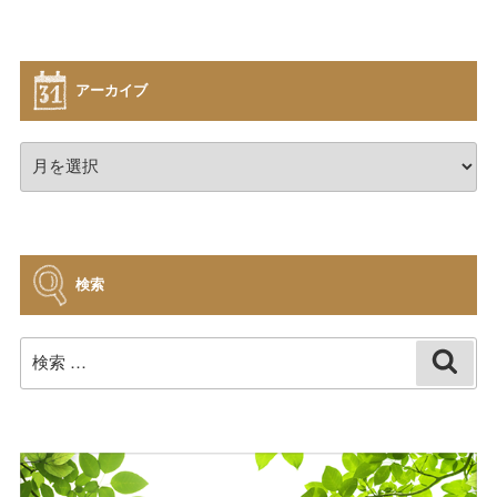
アーカイブ
ア
ー
カ
イ
ブ
検索
検
検
索
索: