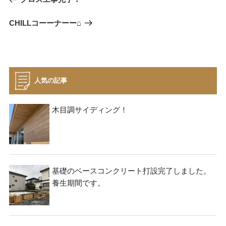
稿
去
ナ
次
CHILLコーーナーー⌂
の
ビ
の
投
投
稿
ゲ
稿
ー
シ
人気の記事
ョ
ン
木目調サイディング！
基礎のベースコンクリート打設完了しました。
養生期間です。