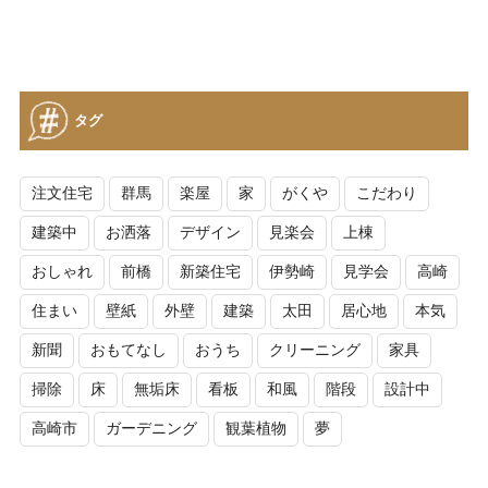
タグ
注文住宅
群馬
楽屋
家
がくや
こだわり
建築中
お洒落
デザイン
見楽会
上棟
おしゃれ
前橋
新築住宅
伊勢崎
見学会
高崎
住まい
壁紙
外壁
建築
太田
居心地
本気
新聞
おもてなし
おうち
クリーニング
家具
掃除
床
無垢床
看板
和風
階段
設計中
高崎市
ガーデニング
観葉植物
夢