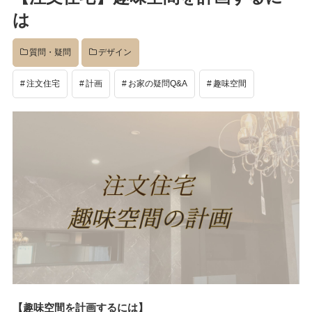
イベント
は
質問・疑問
デザイン
完成後
注文住宅
計画
お家の疑問Q&A
趣味空間
工事中
設計
社長のコラム
店舗
【趣味空間を計画するには】