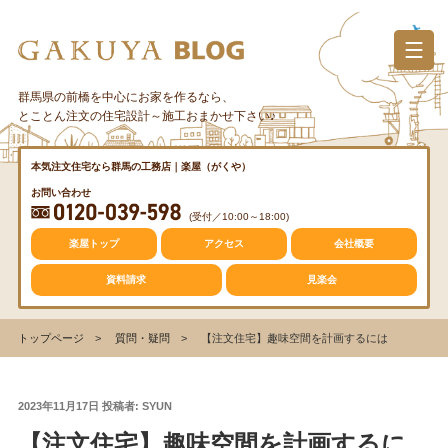
コ
ン
テ
ン
群馬県の前橋を中心にお家を作るなら、
カテゴリー
ツ
とことん注文の住宅設計～施工おまかせ下さい♪
へ
ス
質問・疑問
本気注文住宅なら群馬の工務店｜楽屋（がくや）
キ
お問い合わせ
ッ
(受付／10:00～18:00)
プ
トレンド
楽屋トップ
アクセス
会社概要
資料請求
見楽会
収納
トップページ
質問・疑問
【注文住宅】趣味空間を計画するには
仕事の風景
投
2023年11月17日
投稿者:
SYUN
稿
【注文住宅】趣味空間を計画するに
日: