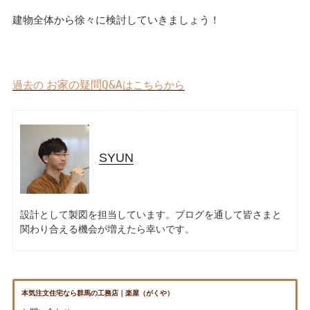
資料請求
見楽会
建物全体から徐々に検討していきましょう！
お家の疑問Q&A
過去の
はこちらから
SYUN
設計として製図を担当しています。ブログを通して皆さまと
関わり合える機会が増えたら幸いです。
本気注文住宅なら群馬の工務店｜楽屋（がくや）