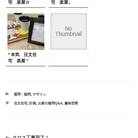
宅 楽屋☆
宅 楽屋」
* 本気 注文住
宅 楽屋 *
カ
質問・疑問
,
デザイン
テ
タ
注文住宅
,
計画
,
お家の疑問Q&A
,
趣味空間
ゴ
グ
リ
ー
投
過
クロス工事完了！