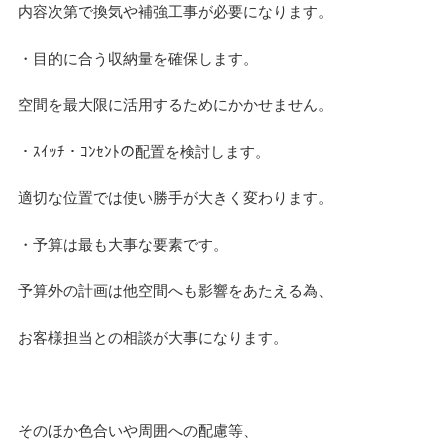
内容次第で換気や補強工事が必要になります。
・目的に合う収納量を確保します。
空間を最大限に活用するためにかかせません。
・ｽｲｯﾁ・ｺﾝｾﾝﾄの配置を検討します。
適切な位置では使い勝手が大きく変わります。
・予算は最も大事な要素です。
検
検
索
索:
予算外の計画は他空間へも影響をあたえる為、
お客様担当との相談が大事になります。
本気注文住宅なら群馬の工務店｜楽屋（がくや）
お問い合わせ
(受付／10:00～18:00)
そのほか色合いや周囲への配慮等、
楽屋トップ
アクセス
会社概要