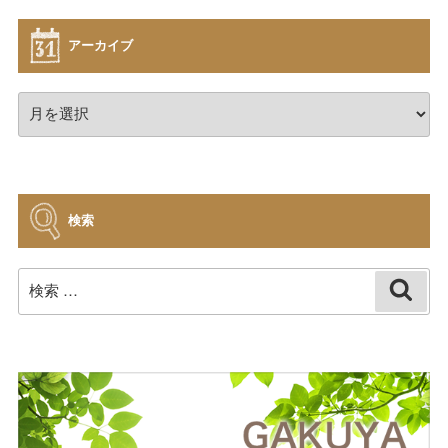
アーカイブ
ア
ー
カ
イ
ブ
検索
検
検
索
索: