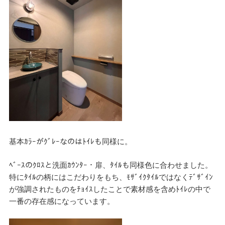
基本ｶﾗｰがｸﾞﾚｰなのはﾄｲﾚも同様に。
ﾍﾞｰｽのｸﾛｽと洗面ｶｳﾝﾀｰ・扉、ﾀｲﾙも同様色に合わせました。
特にﾀｲﾙの柄にはこだわりをもち、ﾓｻﾞｲｸﾀｲﾙではなくﾃﾞｻﾞｲﾝ
が強調されたものをﾁｮｲｽしたことで素材感を含めﾄｲﾚの中で
一番の存在感になっています。