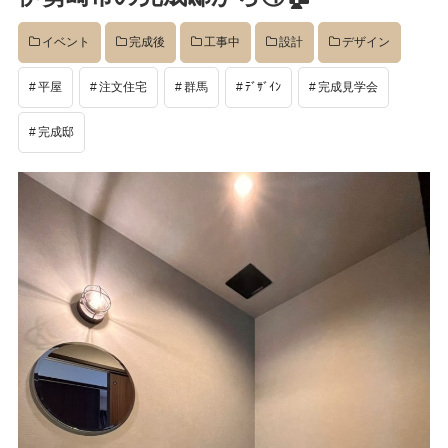
イベント
イベント
完成後
工事中
設計
デザイン
平屋
注文住宅
群馬
ﾃﾞｻﾞｲﾝ
完成見学会
完成後
完成邸
工事中
設計
社長のコラム
店舗