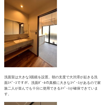
検
検
索
索:
洗面室は大きな3面鏡を設置。朝の支度で大渋滞が起きる洗
面ｽﾍﾟｰｽですが、洗面ﾎﾞｰﾙの真横に大きなｽﾍﾟｰｽがあるので家
本気注文住宅なら群馬の工務店｜楽屋（がくや）
族二人が並んでも十分に使用できるｽﾍﾟｰｽが確保できていま
お問い合わせ
す。
(受付／10:00～18:00)
楽屋トップ
アクセス
会社概要