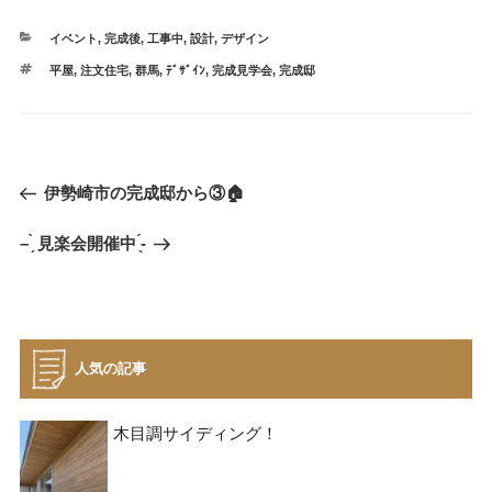
カ
イベント
,
完成後
,
工事中
,
設計
,
デザイン
テ
タ
平屋
,
注文住宅
,
群馬
,
ﾃﾞｻﾞｲﾝ
,
完成見学会
,
完成邸
ゴ
グ
リ
ー
投
過
伊勢崎市の完成邸から③🏠
稿
去
ナ
次
– ̗̀ 見楽会開催中 ̖́-‬
の
ビ
の
投
投
稿
ゲ
稿
ー
シ
人気の記事
ョ
ン
木目調サイディング！