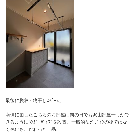
資料請求
見楽会
最後に脱衣・物干しｽﾍﾟｰｽ。
南側に面したこちらのお部屋は雨の日でも沢山部屋干しがで
きるようにﾊﾝｶﾞｰﾊﾟｲﾌﾟを設置。一般的なﾃﾞｻﾞｲﾝの物ではな
く色にもこだわった一品。