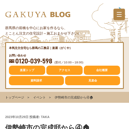
コ
ン
テ
ン
群馬県の前橋を中心にお家を作るなら、
カテゴリー
ツ
とことん注文の住宅設計～施工おまかせ下さい♪
へ
ス
質問・疑問
本気注文住宅なら群馬の工務店｜楽屋（がくや）
キ
お問い合わせ
ッ
(受付／10:00～18:00)
プ
トレンド
楽屋トップ
アクセス
会社概要
資料請求
見楽会
収納
トップページ
イベント
伊勢崎市の完成邸から④🏠
仕事の風景
投
2023年10月29日
投稿者:
TAKA
稿
伊勢崎市の完成邸から④🏠
日: