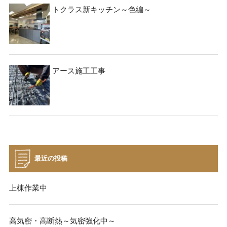
トクラス新キッチン～色編～
アース施工工事
最近の投稿
上棟作業中
高気密・高断熱～気密強化中～