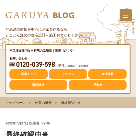
コ
ン
テ
ン
群馬県の前橋を中心にお家を作るなら、
カテゴリー
ツ
とことん注文の住宅設計～施工おまかせ下さい♪
へ
ス
質問・疑問
本気注文住宅なら群馬の工務店｜楽屋（がくや）
キ
お問い合わせ
ッ
(受付／10:00～18:00)
プ
トレンド
楽屋トップ
アクセス
会社概要
資料請求
見楽会
収納
トップページ
仕事の風景
最終確認中❋
仕事の風景
投
2022年7月27日
投稿者:
SYUN
稿
最終確認中❋
日: