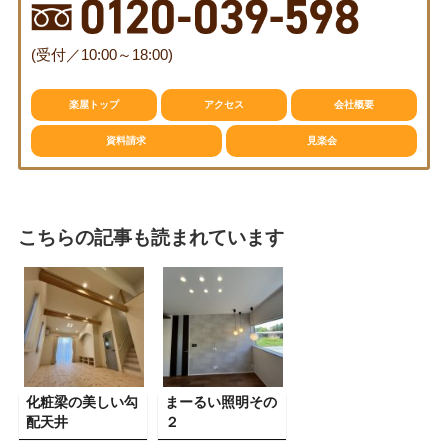
資料請求
見楽会
(受付／10:00～18:00)
楽屋トップ
アクセス
会社概要
資料請求
見楽会
こちらの記事も読まれています
化粧梁の美しい勾
まーるい照明その
配天井
２