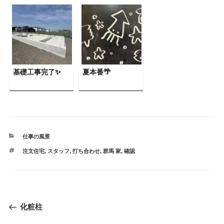
基礎工事完了✨
夏本番🌴
カ
仕事の風景
テ
タ
注文住宅
,
スタッフ
,
打ち合わせ
,
群馬 家
,
確認
ゴ
グ
リ
ー
投
過
化粧柱
稿
去