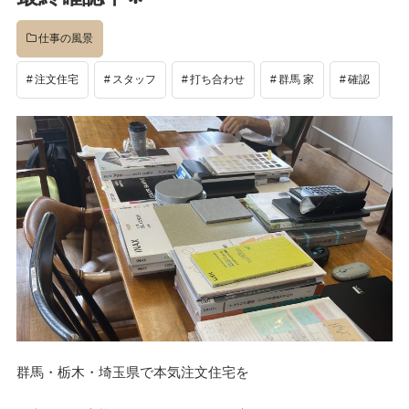
イベント
仕事の風景
注文住宅
スタッフ
打ち合わせ
群馬 家
確認
完成後
工事中
設計
社長のコラム
店舗
群馬・栃木・埼玉県で本気注文住宅を