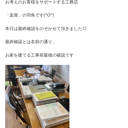
お考えのお客様をサポートする工務店
デザイン
「楽屋」の羽鳥です(^O^)
本日は最終確認をのぞかせて頂きました◎
設計グループ
最終確認とは名前の通り、
施工グループ
お家を建てる工事前最後の確認です
新商品
ホームページ
未分類