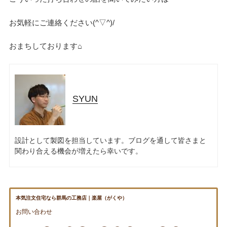
お気軽にご連絡ください(^▽^)/
おまちしております⌂
SYUN
検
検
設計として製図を担当しています。ブログを通して皆さまと
索
索:
関わり合える機会が増えたら幸いです。
本気注文住宅なら群馬の工務店｜楽屋（がくや）
お問い合わせ
本気注文住宅なら群馬の工務店｜楽屋（がくや）
(受付／10:00～18:00)
お問い合わせ
楽屋トップ
アクセス
会社概要