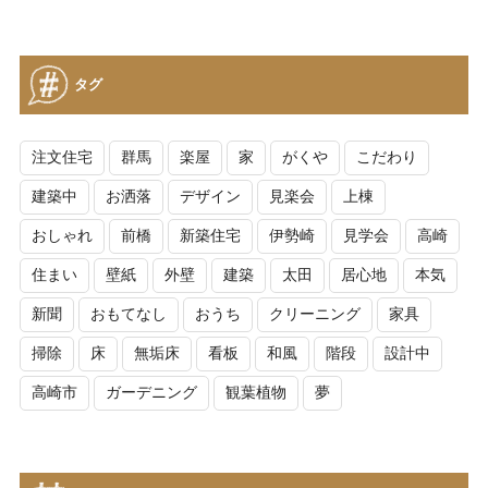
タグ
注文住宅
群馬
楽屋
家
がくや
こだわり
建築中
お洒落
デザイン
見楽会
上棟
おしゃれ
前橋
新築住宅
伊勢崎
見学会
高崎
住まい
壁紙
外壁
建築
太田
居心地
本気
新聞
おもてなし
おうち
クリーニング
家具
掃除
床
無垢床
看板
和風
階段
設計中
高崎市
ガーデニング
観葉植物
夢