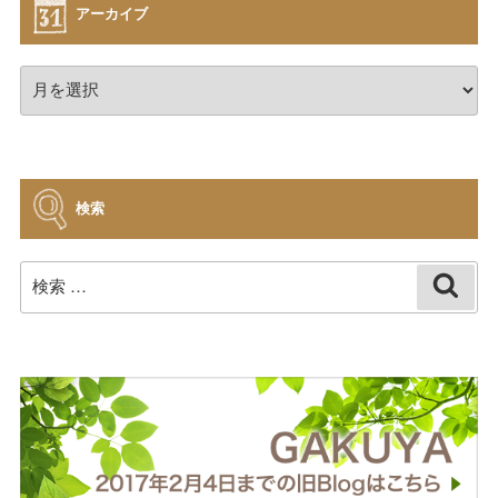
アーカイブ
ア
ー
カ
イ
ブ
検索
検
検
索
索: