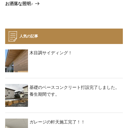
ナ
次
お洒落な照明♪
の
ビ
の
投
投
稿
ゲ
稿
ー
シ
人気の記事
ョ
ン
木目調サイディング！
基礎のベースコンクリート打設完了しました。
養生期間です。
ガレージの軒天施工完了！！