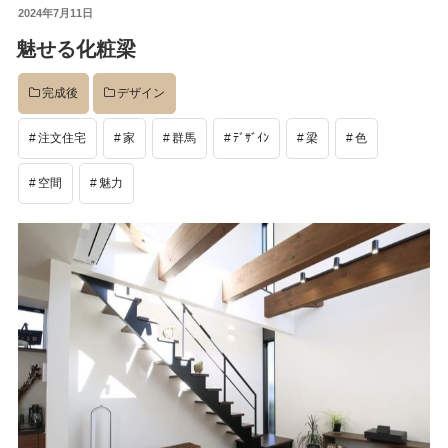
投
2024年7月11日
稿
魅せる化粧梁
日:
完成後
デザイン
注文住宅
家
群馬
ﾃﾞｻﾞｲﾝ
梁
色
空間
魅力