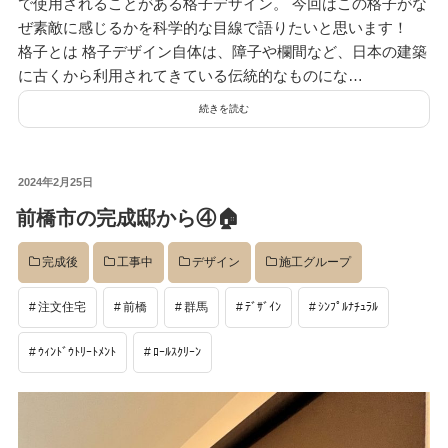
で使用されることがある格子デザイン。 今回はこの格子がな
ぜ素敵に感じるかを科学的な目線で語りたいと思います！
格子とは 格子デザイン自体は、障子や欄間など、日本の建築
に古くから利用されてきている伝統的なものにな…
続きを読む
投
2024年2月25日
稿
前橋市の完成邸から④🏠
日:
完成後
工事中
デザイン
施工グループ
注文住宅
前橋
群馬
ﾃﾞｻﾞｲﾝ
ｼﾝﾌﾟﾙﾅﾁｭﾗﾙ
ｳｨﾝﾄﾞｳﾄﾘｰﾄﾒﾝﾄ
ﾛｰﾙｽｸﾘｰﾝ