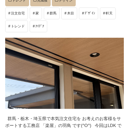
トレンド
完成後
デザイン
注文住宅
家
群馬
木目
ﾃﾞｻﾞｲﾝ
軒天
トレンド
ｱｲﾃﾞｱ
群馬・栃木・埼玉県で本気注文住宅を お考えのお客様をサ
ポートする工務店 「楽屋」の羽鳥 です(^O^) 今回はLDK で