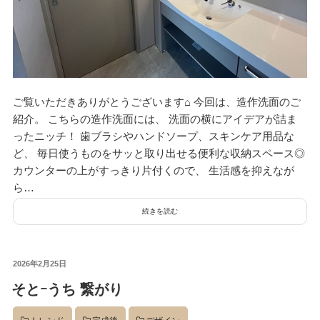
ご覧いただきありがとうございます⌂ 今回は、造作洗面のご
紹介。 こちらの造作洗面には、 洗面の横にアイデアが詰ま
ったニッチ！ 歯ブラシやハンドソープ、スキンケア用品な
ど、 毎日使うものをサッと取り出せる便利な収納スペース◎
カウンターの上がすっきり片付くので、 生活感を抑えなが
ら…
続きを読む
投
2026年2月25日
稿
そとｰうち 繋がり
日: