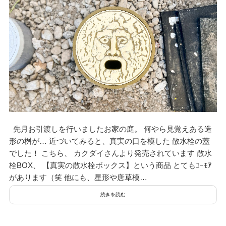
先月お引渡しを行いましたお家の庭。 何やら見覚えある造
形の桝が… 近づいてみると、真実の口を模した 散水栓の蓋
でした！ こちら、 カクダイさんより発売されています 散水
栓BOX、 【真実の散水栓ボックス】という商品 とてもﾕｰﾓｱ
があります（笑 他にも、星形や唐草模…
続きを読む