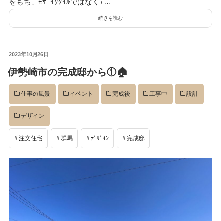
をもち、ﾓｻﾞｲｸﾀｲﾙではなくﾃ…
続きを読む
投
2023年10月26日
稿
伊勢崎市の完成邸から①🏠
日:
仕事の風景
イベント
完成後
工事中
設計
デザイン
注文住宅
群馬
ﾃﾞｻﾞｲﾝ
完成邸