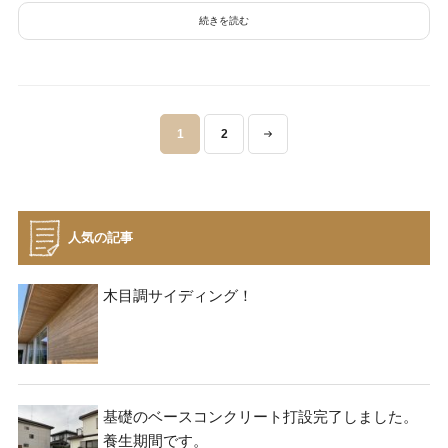
続きを読む
投
1
2
稿
ナ
ビ
ゲ
人気の記事
ー
シ
木目調サイディング！
ョ
ン
基礎のベースコンクリート打設完了しました。
養生期間です。