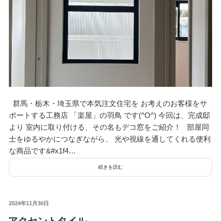
群馬・栃木・埼玉県で本気注文住宅を お考えのお客様をサ
ポートする工務店 「楽屋」の羽鳥 です(^O^) 今回は、完成邸
より 室内に取り付ける、その名もデコ窓をご紹介！ 部屋同
士をゆるやかにつなぎながら、 光や視線を通してくれる便利
な商品です&#x1f4…
続きを読む
投
2024年11月30日
稿