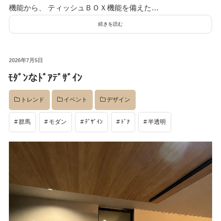
機能から、 ティッシュＢＯＸ機能を備えた…
続きを読む
投
2026年7月5日
稿
ﾓﾀﾞﾝなﾄﾞｱﾃﾞｻﾞｲﾝ
日:
トレンド
イベント
デザイン
群馬
モダン
ﾃﾞｻﾞｲﾝ
ﾄﾞｱ
半透明
検
検
索
索:
本気注文住宅なら群馬の工務店｜楽屋（がくや）
お問い合わせ
(受付／10:00～18:00)
楽屋トップ
アクセス
会社概要