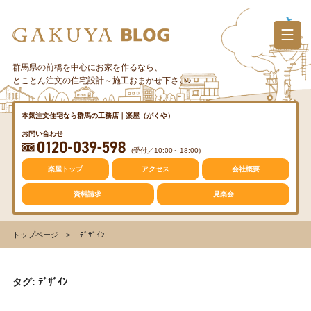
コ
ン
テ
ン
群馬県の前橋を中心にお家を作るなら、
カテゴリー
ツ
とことん注文の住宅設計～施工おまかせ下さい♪
へ
ス
質問・疑問
本気注文住宅なら群馬の工務店｜楽屋（がくや）
キ
お問い合わせ
ッ
(受付／10:00～18:00)
プ
トレンド
楽屋トップ
アクセス
会社概要
資料請求
見楽会
収納
トップページ
ﾃﾞｻﾞｲﾝ
仕事の風景
タグ: ﾃﾞｻﾞｲﾝ