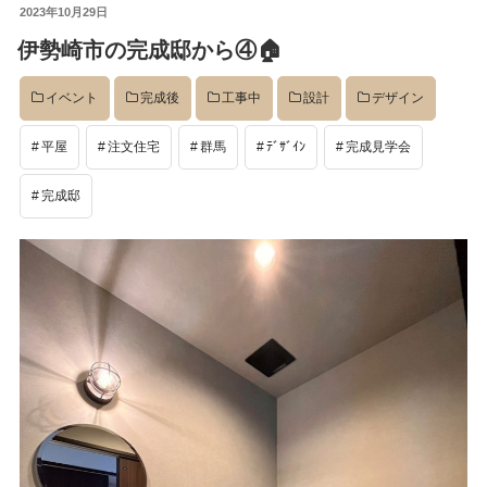
投
2023年10月29日
稿
伊勢崎市の完成邸から④🏠
日:
イベント
完成後
工事中
設計
デザイン
平屋
注文住宅
群馬
ﾃﾞｻﾞｲﾝ
完成見学会
完成邸