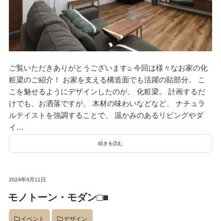
ご覧いただきありがとうございます⌂ 今回は様々なお家の化
粧梁のご紹介！ お家を支える構造面でも活躍の貼部分。 こ
こを魅せるようにデザインしたのが、 化粧梁。 計画するだ
けでも、お洒落ですが、 木材の味わいなどなど、 ナチュラ
ルテイストを強調することで、 温かみのあるリビングやダ
イ…
続きを読む
投
2024年4月11日
稿
モノトーン・モダン□■
日:
イベント
デザイン