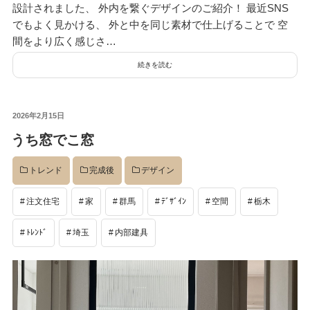
設計されました、 外内を繋ぐデザインのご紹介！ 最近SNS
でもよく見かける、 外と中を同じ素材で仕上げることで 空
間をより広く感じさ…
続きを読む
投
2026年2月15日
稿
うち窓でこ窓
日:
トレンド
完成後
デザイン
注文住宅
家
群馬
ﾃﾞｻﾞｲﾝ
空間
栃木
ﾄﾚﾝﾄﾞ
埼玉
内部建具