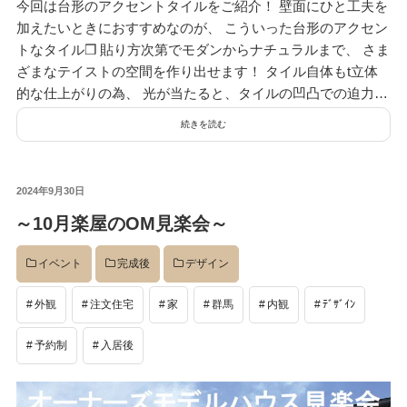
今回は台形のアクセントタイルをご紹介！ 壁面にひと工夫を
加えたいときにおすすめなのが、 こういった台形のアクセン
トなタイル❒ 貼り方次第でモダンからナチュラルまで、 さま
ざまなテイストの空間を作り出せます！ タイル自体もt立体
的な仕上がりの為、 光が当たると、タイルの凹凸での迫力…
続きを読む
投
2024年9月30日
稿
～10月楽屋のOM見楽会～
日:
イベント
完成後
デザイン
外観
注文住宅
家
群馬
内観
ﾃﾞｻﾞｲﾝ
予約制
入居後