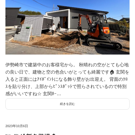
伊勢崎市で建築中のお客様宅から。 秋晴れの空がとても心地
の良い日で、建物と空の色合いがとっても綺麗です🏠 玄関を
入ると正面にはｱｲﾎﾟｲﾝﾄになる飾り壁がお出迎え。 背面のｸﾛ
ｽを貼り分け、上部からﾋﾟﾝｽﾎﾟｯﾄで照らされているので特別
感がいいですね☆ 玄関ﾎｰ…
続きを読む
投
2023年10月6日
稿