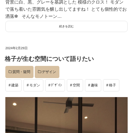
背景に白、黒、グレーを基調とした 模様のクロス！ モダン
で落ち着いた雰囲気を醸し出してますね！ とても個性的でお
洒落❇ そんなモノトーン…
続きを読む
投
2024年2月29日
稿
格子が生む空間について語りたい
日:
質問・疑問
デザイン
建築
モダン
ﾃﾞｻﾞｲﾝ
空間
趣味
格子