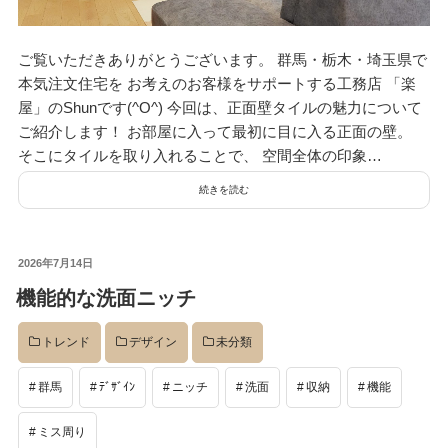
デザイン
ご覧いただきありがとうございます。 群馬・栃木・埼玉県で
本気注文住宅を お考えのお客様をサポートする工務店 「楽
設計グループ
屋」のShunです(^O^) 今回は、正面壁タイルの魅力について
ご紹介します！ お部屋に入って最初に目に入る正面の壁。
そこにタイルを取り入れることで、 空間全体の印象…
施工グループ
続きを読む
新商品
投
2026年7月14日
稿
機能的な洗面ニッチ
日:
ホームページ
トレンド
デザイン
未分類
群馬
ﾃﾞｻﾞｲﾝ
ニッチ
洗面
収納
機能
未分類
ミス周り