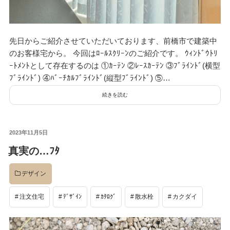
先日からご紹介させていただいております、前橋市で建築中
のお客様宅から。 今回はﾛｰﾙｽｸﾘｰﾝのご紹介です。 ｳｨﾝﾄﾞｳﾄﾘ
ｰﾄﾒﾝﾄとして存在するのは ①ｶｰﾃﾝ ②ﾚｰｽｶｰﾃﾝ ③ﾌﾞﾗｲﾝﾄﾞ(横型
ﾌﾞﾗｲﾝﾄﾞ) ④ﾊﾞｰﾁｶﾙﾌﾞﾗｲﾝﾄﾞ(縦型ﾌﾞﾗｲﾝﾄﾞ) ⑤…
続きを読む
投
2023年11月5日
稿
真実の…ﾌﾀ
日:
デザイン
注文住宅
ﾃﾞｻﾞｲﾝ
ｶﾀﾛｸﾞ
散水栓
カクダイ