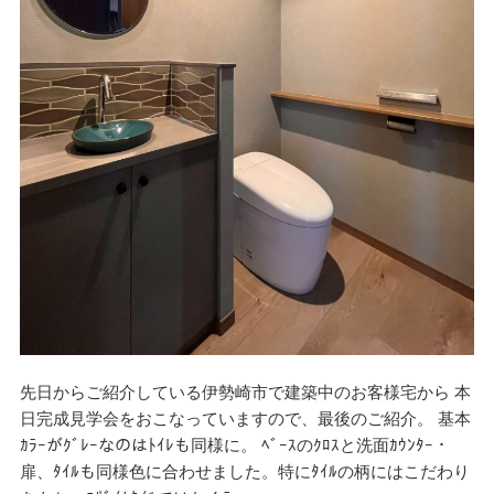
先日からご紹介している伊勢崎市で建築中のお客様宅から 本
日完成見学会をおこなっていますので、最後のご紹介。 基本
ｶﾗｰがｸﾞﾚｰなのはﾄｲﾚも同様に。 ﾍﾞｰｽのｸﾛｽと洗面ｶｳﾝﾀｰ・
扉、ﾀｲﾙも同様色に合わせました。特にﾀｲﾙの柄にはこだわり