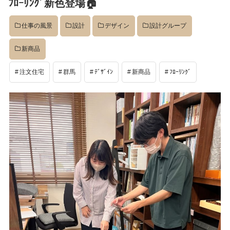
ﾌﾛｰﾘﾝｸﾞ新色登場🏠
日:
仕事の風景
設計
デザイン
設計グループ
新商品
注文住宅
群馬
ﾃﾞｻﾞｲﾝ
新商品
ﾌﾛｰﾘﾝｸﾞ