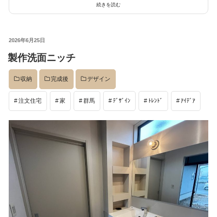
続きを読む
投
2026年6月25日
稿
製作洗面ニッチ
日:
収納
完成後
デザイン
注文住宅
家
群馬
ﾃﾞｻﾞｲﾝ
ﾄﾚﾝﾄﾞ
ｱｲﾃﾞｱ