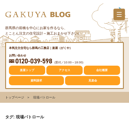
コ
ン
テ
ン
群馬県の前橋を中心にお家を作るなら、
カテゴリー
ツ
とことん注文の住宅設計～施工おまかせ下さい♪
へ
ス
質問・疑問
本気注文住宅なら群馬の工務店｜楽屋（がくや）
キ
お問い合わせ
ッ
(受付／10:00～18:00)
プ
トレンド
楽屋トップ
アクセス
会社概要
資料請求
見楽会
収納
トップページ
現場パトロール
仕事の風景
タグ: 現場パトロール