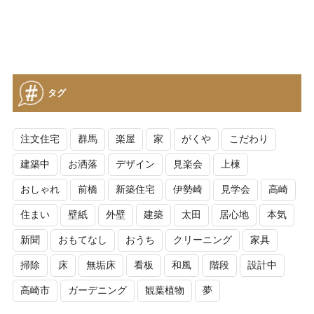
タグ
注文住宅
群馬
楽屋
家
がくや
こだわり
建築中
お洒落
デザイン
見楽会
上棟
おしゃれ
前橋
新築住宅
伊勢崎
見学会
高崎
住まい
壁紙
外壁
建築
太田
居心地
本気
新聞
おもてなし
おうち
クリーニング
家具
掃除
床
無垢床
看板
和風
階段
設計中
高崎市
ガーデニング
観葉植物
夢