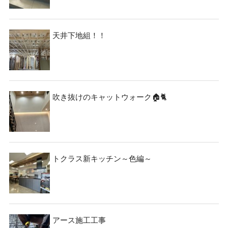
天井下地組！！
吹き抜けのキャットウォーク🏠🐈
トクラス新キッチン～色編～
アース施工工事