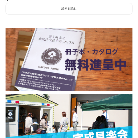
続きを読む
検
検
索
索:
本気注文住宅なら群馬の工務店｜楽屋（がくや）
お問い合わせ
(受付／10:00～18:00)
楽屋トップ
アクセス
会社概要