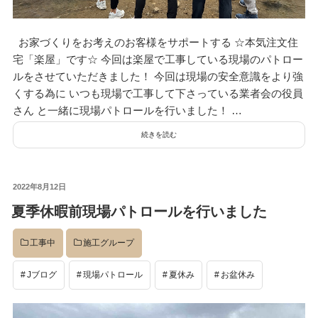
デザイン
お家づくりをお考えのお客様をサポートする ☆本気注文住
宅「楽屋」です☆ 今回は楽屋で工事している現場のパトロー
設計グループ
ルをさせていただきました！ 今回は現場の安全意識をより強
くする為に いつも現場で工事して下さっている業者会の役員
さん と一緒に現場パトロールを行いました！ …
施工グループ
続きを読む
新商品
投
2022年8月12日
稿
夏季休暇前現場パトロールを行いました
日:
ホームページ
工事中
施工グループ
Jブログ
現場パトロール
夏休み
お盆休み
未分類