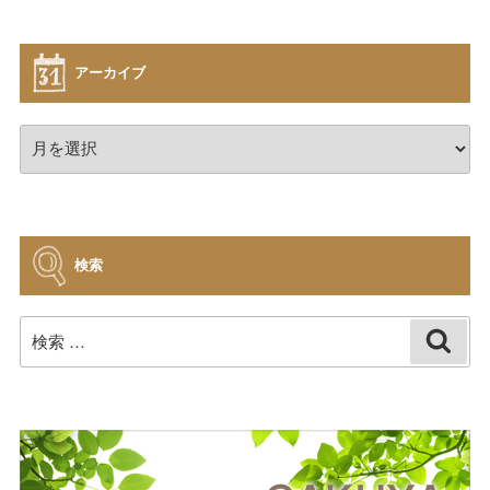
アーカイブ
ア
ー
カ
イ
ブ
検索
検
検
索
索: