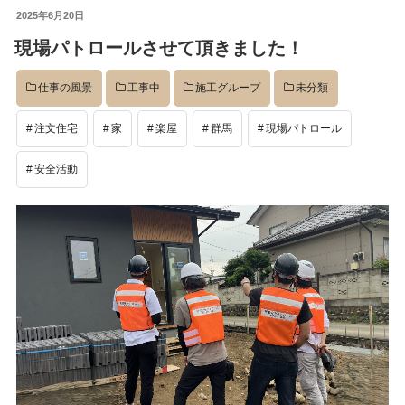
投
2025年6月20日
イベント
稿
現場パトロールさせて頂きました！
日:
仕事の風景
工事中
施工グループ
未分類
完成後
注文住宅
家
楽屋
群馬
現場パトロール
工事中
安全活動
設計
社長のコラム
店舗