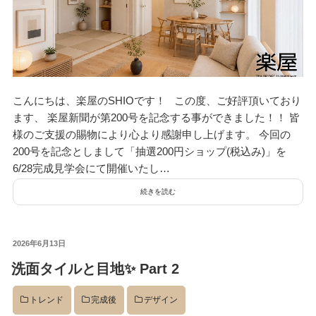
こんにちは、楽屋のSHIOです！ この度、ご好評頂いており
ます、 楽屋新聞が第200号を記念する事ができました！！ 皆
様のご支援の賜物により心より感謝申し上げます。 今回の
200号を記念としまして「抽選200円ショップ(税込み)」を
6/28完成見学会にて開催いたし…
続きを読む
投
2026年6月13日
稿
洗面タイルと目地✨ Part 2
日:
トレンド
完成後
デザイン