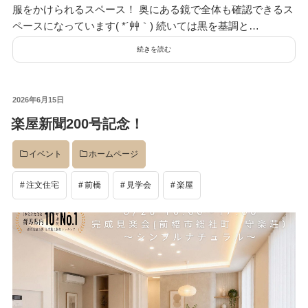
服をかけられるスペース！ 奥にある鏡で全体も確認できるス
ペースになっています( *´艸｀) 続いては黒を基調と…
続きを読む
投
2026年6月15日
稿
楽屋新聞200号記念！
日:
イベント
ホームページ
注文住宅
前橋
見学会
楽屋