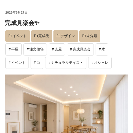
投
2026年6月27日
稿
完成見楽会✨
日:
イベント
完成後
デザイン
未分類
平屋
注文住宅
楽屋
完成見楽会
木
イベント
白
ナチュラルテイスト
オシャレ