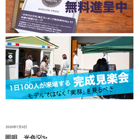
投
2026年7月4日
稿
照明 光色💡✨
日: