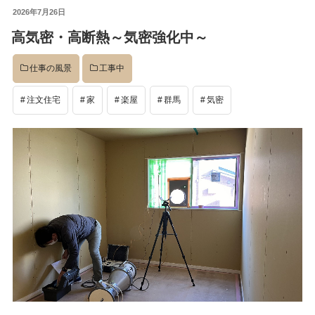
投
2026年7月26日
イベント
稿
高気密・高断熱～気密強化中～
日:
仕事の風景
工事中
完成後
注文住宅
家
楽屋
群馬
気密
工事中
設計
社長のコラム
店舗