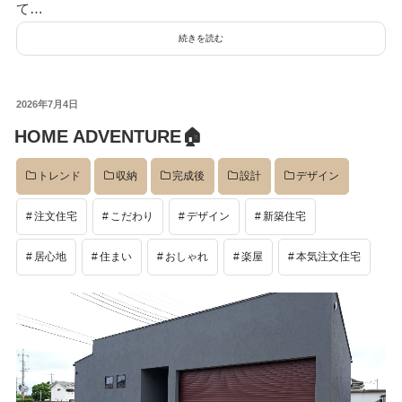
て…
続きを読む
投
2026年7月4日
稿
HOME ADVENTURE🏠
日:
トレンド
収納
完成後
設計
デザイン
注文住宅
こだわり
デザイン
新築住宅
居心地
住まい
おしゃれ
楽屋
本気注文住宅