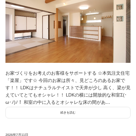
お家づくりをお考えのお客様をサポートする ☆本気注文住宅
「楽屋」です☆ 今回のお家は所々、見どころのあるお家で
す！！ LDKはナチュラルテイストで天井が少し 高く、梁が見
えていてとてもオシャレ！！ LDKの横には開放的な和室Σ(･
ω･ﾉ)ﾉ！ 和室の中に入るとオシャレな床の間があ…
続きを読む
投
2026年7月11日