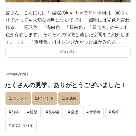
皆さん、こんにちは！ 楽屋のImachanです✨ 今回は、家づく
りでとっても大切な照明についてです！ 照明には光色と言わ
れる、「電球色」「温白色」「昼白色」「昼光色」の主に4
色が存在します。 それぞれの特徴と適した空間をご紹介しま
す。 まず、「電球色」はオレンジがかった温かみのあ…
続きを読む
投
2026年6月29日
稿
たくさんの見学、ありがとうございました！
日:
トレンド
イベント
完成後
前橋
建築
見学会
楽屋
伊勢崎
高崎
本気注文住宅