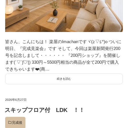
皆さん、こんにちは！ 楽屋のImachanですヾ(≧▽≦*)o ついに
明日、『完成見楽会』です そして、今回は楽屋新聞発行200
号を記念しまして・・・・・・ 『200円ショップ』を開催し
ます(´▽`ʃ♡ƪ) 330円～5500円相当の商品が全て200円で購入
できちゃいます❤️(商…
続きを読む
投
2026年6月27日
稿
スキップフロア付 LDK ！！
日:
完成後