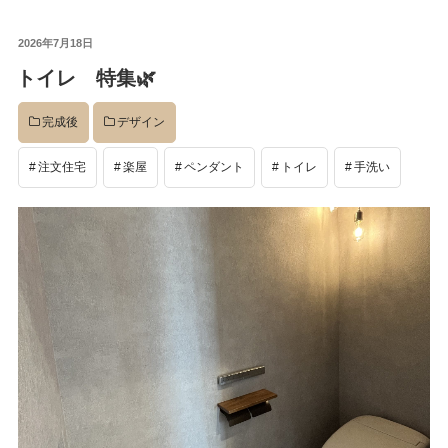
投
2026年7月18日
稿
トイレ 特集🌿
日:
完成後
デザイン
注文住宅
楽屋
ペンダント
トイレ
手洗い
検
検
索
索:
本気注文住宅なら群馬の工務店｜楽屋（がくや）
お問い合わせ
(受付／10:00～18:00)
楽屋トップ
アクセス
会社概要