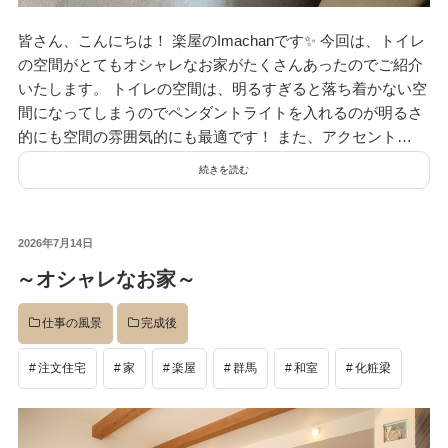
資料請求
見楽会
皆さん、こんにちは！ 楽屋のImachanです✨ 今回は、トイレ
の空間がとてもオシャレなお家がたくさんあったのでご紹介
いたします。 トイレの空間は、明るすぎると落ち着かない空
間になってしまうのでペンダントライトを入れるのが明るさ
的にも空間の雰囲気的にも最適です！ また、アクセント…
続きを読む
投
2026年7月14日
稿
～オシャレなお家～
日:
仕事の風景
完成後
注文住宅
家
楽屋
群馬
和室
化粧梁