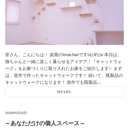
皆さん、こんにちは！ 楽屋のImachanですo(≧∀≦)o 本日は、
猫ちゃんと一緒に楽しく暮らせるアイデア！『キャットウォ
ーク』をお家づくりに取り入れたお家をご紹介します✨ まず
は、造作で作ったキャットウォークです！ 続いて、既製品の
キャットウォークになります！ 造作でも既製品…
続きを読む
投
2026年6月16日
稿
～あなただけの個人スペース～
日: