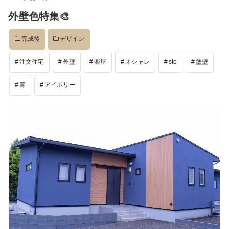
稿
外壁色特集🎨
日:
完成後
デザイン
注文住宅
外壁
楽屋
オシャレ
sto
塗壁
青
アイボリー