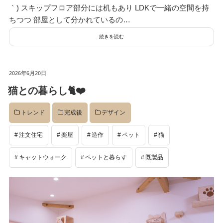
｀) スキップフロア部分には机もあり LDKで一緒の空間を持
ちつつ 部屋として分かれているの…
続きを読む
投
2026年6月20日
稿
猫との暮らし🐈❤️
日:
トレンド
完成後
デザイン
注文住宅
楽屋
造作
ペット
猫
キャットウォーク
ペットと暮らす
既製品