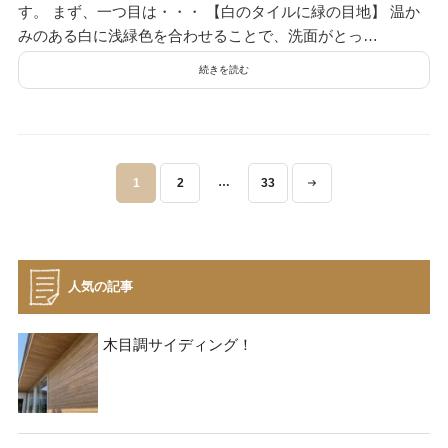
す。 まず、一つ目は・・・ 【白のタイルに緑の目地】 温か
みのある白に浅緑色を合わせることで、洗面がとっ…
続きを読む
投
…
1
2
33
稿
ナ
ビ
ゲ
人気の記事
ー
シ
木目調サイディング！
ョ
ン