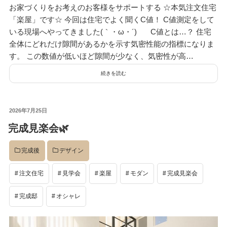
お家づくりをお考えのお客様をサポートする ☆本気注文住宅
デザイン
「楽屋」です☆ 今回は住宅でよく聞くC値！ C値測定をして
いる現場へやってきました(｀・ω・´)ゞ C値とは…？ 住宅
全体にどれだけ隙間があるかを示す気密性能の指標になりま
設計グループ
す。 この数値が低いほど隙間が少なく、気密性が高…
続きを読む
施工グループ
投
2026年7月25日
稿
完成見楽会🌿
日:
新商品
完成後
デザイン
ホームページ
注文住宅
見学会
楽屋
モダン
完成見楽会
完成邸
オシャレ
未分類