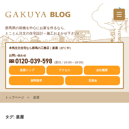
コ
ン
テ
ン
群馬県の前橋を中心にお家を作るなら、
カテゴリー
ツ
とことん注文の住宅設計～施工おまかせ下さい♪
へ
ス
質問・疑問
本気注文住宅なら群馬の工務店｜楽屋（がくや）
キ
お問い合わせ
ッ
(受付／10:00～18:00)
プ
トレンド
楽屋トップ
アクセス
会社概要
資料請求
見楽会
収納
トップページ
楽屋
仕事の風景
タグ: 楽屋