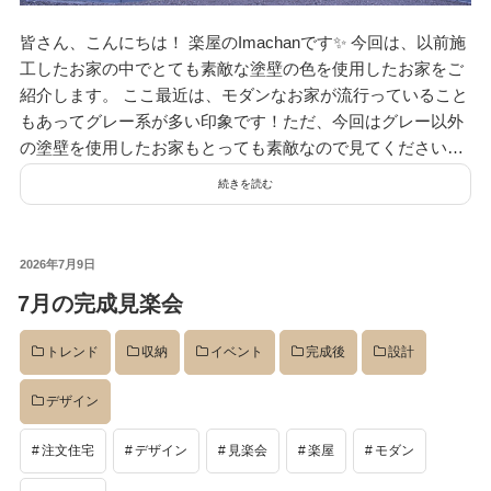
皆さん、こんにちは！ 楽屋のImachanです✨ 今回は、以前施
工したお家の中でとても素敵な塗壁の色を使用したお家をご
紹介します。 ここ最近は、モダンなお家が流行っていること
もあってグレー系が多い印象です！ただ、今回はグレー以外
の塗壁を使用したお家もとっても素敵なので見てください…
続きを読む
投
2026年7月9日
稿
7月の完成見楽会
日:
トレンド
収納
イベント
完成後
設計
デザイン
注文住宅
デザイン
見楽会
楽屋
モダン