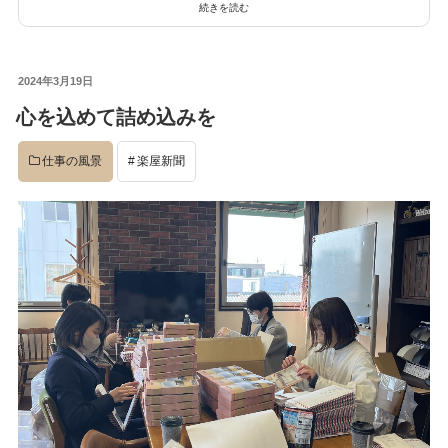
続きを読む
資料請求
見楽会
投
2024年3月19日
稿
心を込めて詰め込みを
日:
仕事の風景
楽屋新聞