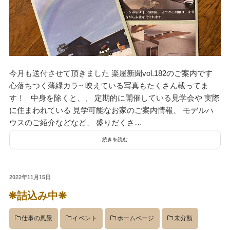
今月も送付させて頂きました 楽屋新聞vol.182のご案内です
心落ちつく薄緑カラ~ 映えている写真もたくさん載ってま
す！ 中身を除くと、、 定期的に開催している見学会や 実際
に住まわれている 見学可能なお家のご案内情報、 モデルハ
ウスのご紹介などなど、 盛りだくさ…
続きを読む
投
2022年11月15日
稿
❋詰込み中❋
日:
仕事の風景
イベント
ホームページ
未分類