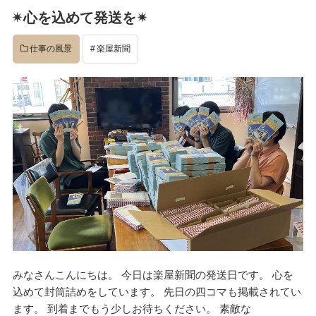
稿
✴︎心を込めて発送を✴︎
日:
仕事の風景
楽屋新聞
みなさんこんにちは。 今日は楽屋新聞の発送日です。 心を
込めて封筒詰めをしています。 先日の四コマも掲載されてい
ます。 到着までもう少しお待ちください。 素敵な