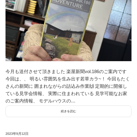
今月も送付させて頂きました 楽屋新聞vol.186のご案内です
今回は、、 明るい雰囲気を生み出す若草カラ~！ 今回もたく
さんの新聞に 囲まれながらの詰込み作業🙌 定期的に開催し
ている見学会情報、 実際に住まわれている 見学可能なお家
のご案内情報、 モデルハウスの…
続きを読む
投
2023年9月12日