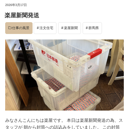
投
2026年3月17日
イベント
稿
楽屋新聞発送
日:
仕事の風景
注文住宅
楽屋新聞
群馬県
完成後
工事中
設計
社長のコラム
店舗
みなさんこんにちは楽屋です。 本日は楽屋新聞発送の為、ス
タッフが 朝から封筒への詰込みをしていました。 この封筒