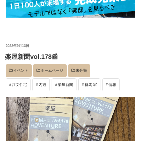
投
2022年9月13日
稿
楽屋新聞vol.178📰
日:
イベント
ホームページ
未分類
注文住宅
内観
楽屋新聞
群馬 家
情報