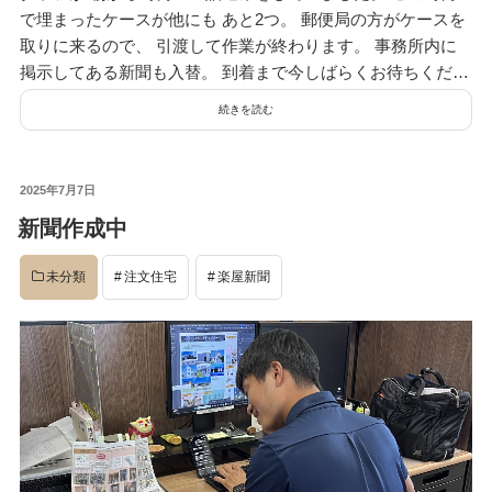
で埋まったケースが他にも あと2つ。 郵便局の方がケースを
デザイン
取りに来るので、 引渡して作業が終わります。 事務所内に
掲示してある新聞も入替。 到着まで今しばらくお待ちくだ…
続きを読む
設計グループ
投
2025年7月7日
施工グループ
稿
新聞作成中
日:
未分類
注文住宅
楽屋新聞
新商品
ホームページ
未分類