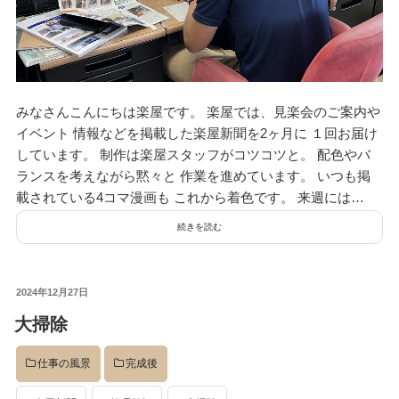
みなさんこんにちは楽屋です。 楽屋では、見楽会のご案内や
イベント 情報などを掲載した楽屋新聞を2ヶ月に １回お届け
しています。 制作は楽屋スタッフがコツコツと。 配色やバ
ランスを考えながら黙々と 作業を進めています。 いつも掲
載されている4コマ漫画も これから着色です。 来週には…
続きを読む
投
2024年12月27日
稿
大掃除
日:
仕事の風景
完成後