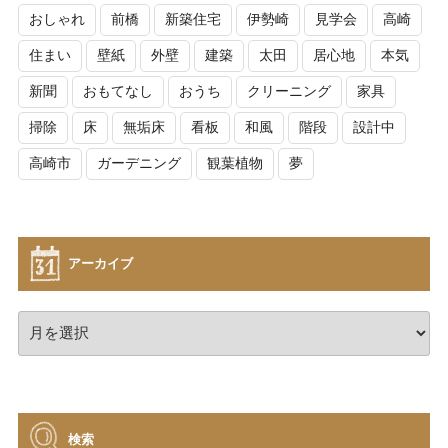
おしゃれ
前橋
新築住宅
伊勢崎
見学会
高崎
住まい
壁紙
外壁
建築
太田
居心地
本気
新聞
おもてなし
おうち
クリーニング
家具
掃除
床
無垢床
看板
和風
階段
設計中
高崎市
ガーデニング
観葉植物
夢
アーカイブ
ア
ー
カ
イ
ブ
検索