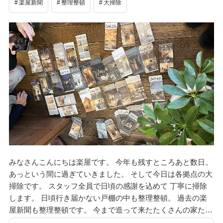
楽屋新聞
整理整頓
大掃除
検
検
索
索:
みなさんこんにちは楽屋です。 今年も残すところあと数日。
あっという間に過ぎていきました。 そして今日は各拠点の大
本気注文住宅なら群馬の工務店｜楽屋（がくや）
掃除です。 スタッフ全員で日頃の感謝を込めて 丁寧に掃除
お問い合わせ
します。 日頃行き届かない戸棚の中も整理整頓。 過去の楽
(受付／10:00～18:00)
屋新聞も整理整頓です。 今まで造って来たたくさんの家た…
楽屋トップ
アクセス
会社概要