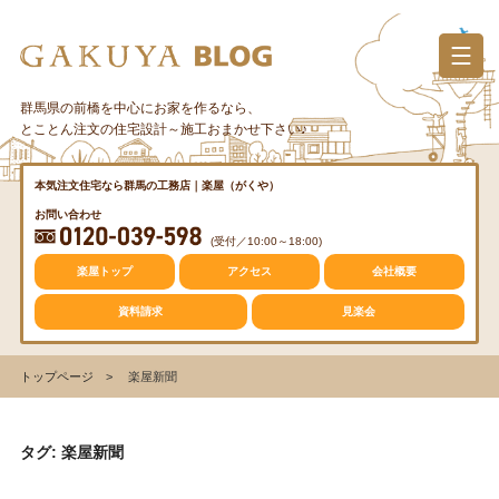
コ
ン
テ
ン
群馬県の前橋を中心にお家を作るなら、
カテゴリー
ツ
とことん注文の住宅設計～施工おまかせ下さい♪
へ
ス
質問・疑問
本気注文住宅なら群馬の工務店｜楽屋（がくや）
キ
お問い合わせ
ッ
(受付／10:00～18:00)
プ
トレンド
楽屋トップ
アクセス
会社概要
資料請求
見楽会
収納
トップページ
楽屋新聞
仕事の風景
タグ: 楽屋新聞