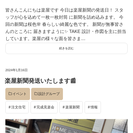
皆さんこんにちは楽屋です 今日は楽屋新聞の発送日！ スタ
ッフが心を込めて一枚一枚封筒 に新聞を詰め込みます。 今
回の新聞は桜色🌸 春らしい綺麗な色です。 新聞が無事皆さ
んのところに 届きますように✨ TAKE 設計・作図を主に担当
しています。楽屋の様々な面を皆さま…
続きを読む
投
2024年1月16日
稿
楽屋新聞発送いたします📰
日:
イベント
設計グループ
注文住宅
完成見楽会
楽屋新聞
情報