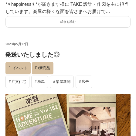
*✴︎happiness✴︎*が届きます様に TAKE 設計・作図を主に担当
しています。楽屋の様々な面を皆さまへお届けで…
続きを読む
投
2023年5月17日
稿
発送いたしました◎
日:
イベント
新商品
注文住宅
群馬
楽屋新聞
広告