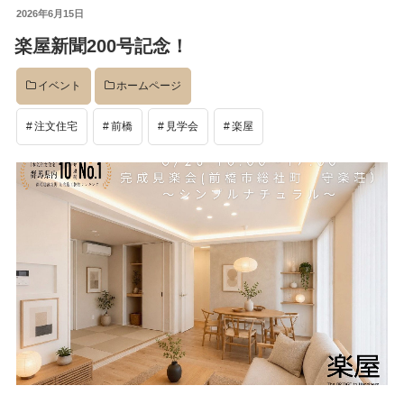
投
2026年6月15日
稿
楽屋新聞200号記念！
日:
イベント
ホームページ
注文住宅
前橋
見学会
楽屋
検
検
索
索:
本気注文住宅なら群馬の工務店｜楽屋（がくや）
お問い合わせ
(受付／10:00～18:00)
楽屋トップ
アクセス
会社概要