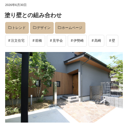
投
2026年6月30日
イベント
稿
塗り壁との組み合わせ
日:
トレンド
デザイン
ホームページ
完成後
注文住宅
前橋
見学会
伊勢崎
高崎
壁
工事中
設計
社長のコラム
店舗