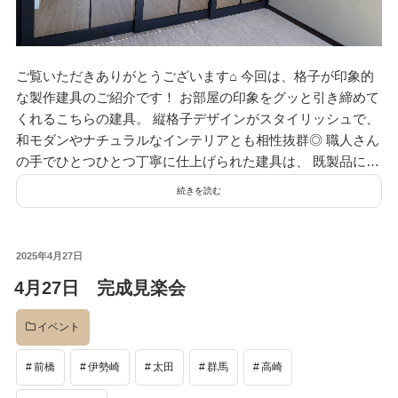
ご覧いただきありがとうございます⌂ 今回は、格子が印象的
な製作建具のご紹介です！ お部屋の印象をグッと引き締めて
くれるこちらの建具。 縦格子デザインがスタイリッシュで、
和モダンやナチュラルなインテリアとも相性抜群◎ 職人さん
の手でひとつひとつ丁寧に仕上げられた建具は、 既製品に…
続きを読む
投
2025年4月27日
稿
4月27日 完成見楽会
日:
イベント
前橋
伊勢崎
太田
群馬
高崎