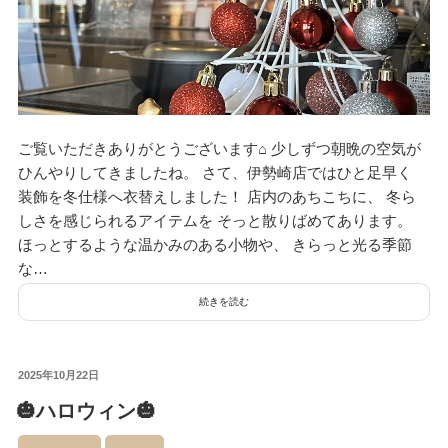
ご覧いただきありがとうございます⌂ 少しずつ朝晩の空気が
ひんやりしてきましたね。 さて、伊勢崎店ではひと足早く
装飾を冬仕様へ衣替えしました！ 店内のあちこちに、 冬ら
しさを感じられるアイテムを そっと散りばめてあります。
ほっとするような温かみのある小物や、 きらっと光る季節
な…
続きを読む
投
2025年10月22日
稿
🎃ハロウィン🎃
日: