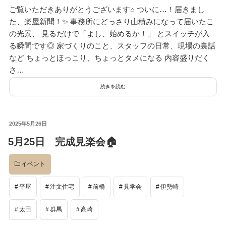
ご覧いただきありがとうございます⌂ ついに…！届きまし
た、楽屋新聞！✨ 事務所にどっさり山積みになって届いたこ
の光景、 見るだけで「よし、始めるか！」 とスイッチが入
る瞬間です◎ 家づくりのこと、スタッフの日常、現場の裏話
など ちょっとほっこり、ちょっとタメになる 内容盛りだく
さ…
続きを読む
投
2025年5月26日
稿
5月25日 完成見楽会🏠
日:
イベント
平屋
注文住宅
前橋
見学会
伊勢崎
太田
群馬
高崎