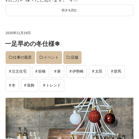
続きを読む
投
2025年11月19日
稿
一足早めの冬仕様❄
日:
仕事の風景
イベント
店舗
注文住宅
前橋
家
伊勢崎
太田
群馬
冬
装飾
トレンド