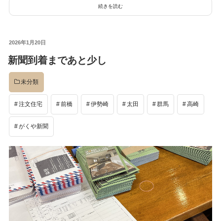
続きを読む
投
2026年1月20日
稿
新聞到着まであと少し
日:
未分類
注文住宅
前橋
伊勢崎
太田
群馬
高崎
がくや新聞