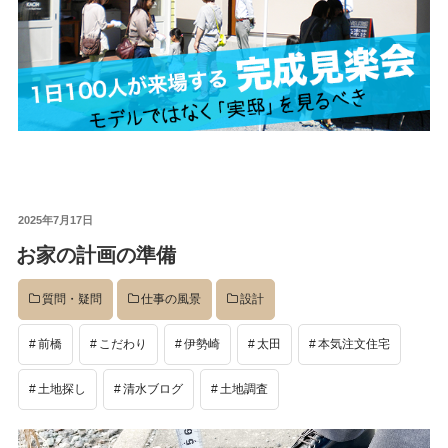
投
2025年7月17日
稿
お家の計画の準備
日:
質問・疑問
仕事の風景
設計
前橋
こだわり
伊勢崎
太田
本気注文住宅
土地探し
清水ブログ
土地調査