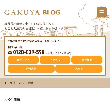
コ
ン
テ
ン
群馬県の前橋を中心にお家を作るなら、
カテゴリー
ツ
とことん注文の住宅設計～施工おまかせ下さい♪
へ
ス
質問・疑問
本気注文住宅なら群馬の工務店｜楽屋（がくや）
キ
お問い合わせ
ッ
(受付／10:00～18:00)
プ
トレンド
楽屋トップ
アクセス
会社概要
資料請求
見楽会
収納
トップページ
前橋
仕事の風景
タグ: 前橋