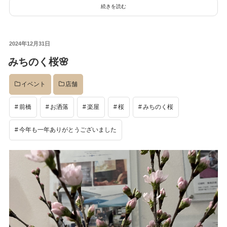
続きを読む
投
2024年12月31日
稿
みちのく桜🌸
日:
イベント
店舗
前橋
お洒落
楽屋
桜
みちのく桜
今年も一年ありがとうございました