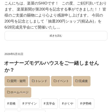
こんにちは、楽屋のSHIOです！ この度、ご好評頂いており
資料請求
見楽会
ます、 楽屋新聞が第200号を記念する事ができました！！ 皆
様のご支援の賜物により心より感謝申し上げます。 今回の
200号を記念としまして「抽選200円ショップ(税込み)」を
6/28完成見学会にて開催いたし…
続きを読む
投
2026年5月31日
稿
オーナーズモデルハウスをご一緒しません
日:
か？
質問・疑問
トレンド
イベント
完成後
ホームページ
前橋
デザイン
見学会
がくや
伊勢崎