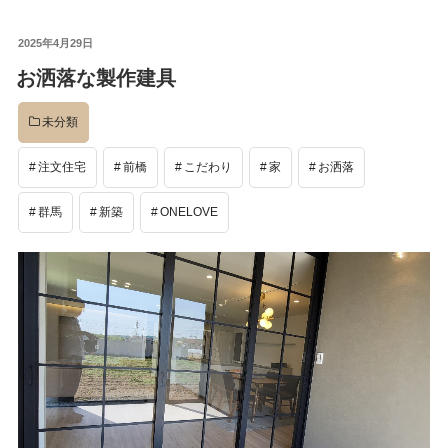
投
2025年4月29日
稿
お洒落な製作建具
日:
未分類
注文住宅
前橋
こだわり
家
お洒落
群馬
新築
ONELOVE