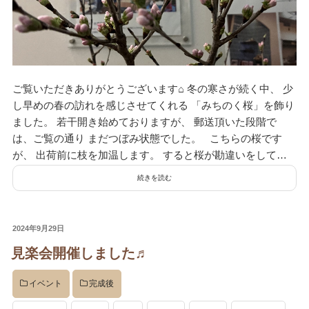
ご覧いただきありがとうございます⌂ 冬の寒さが続く中、 少
し早めの春の訪れを感じさせてくれる 「みちのく桜」を飾り
ました。 若干開き始めておりますが、 郵送頂いた段階で
は、ご覧の通り まだつぼみ状態でした。 こちらの桜です
が、 出荷前に枝を加温します。 すると桜が勘違いをして…
続きを読む
投
2024年9月29日
稿
見楽会開催しました♬
日:
イベント
完成後