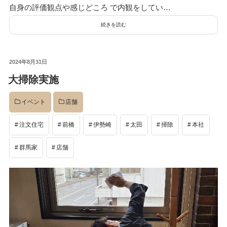
自身の評価観点や感じどころ で内観をしてい…
続きを読む
投
2024年8月31日
稿
大掃除実施
日:
イベント
店舗
注文住宅
前橋
伊勢崎
太田
掃除
本社
群馬家
店舗