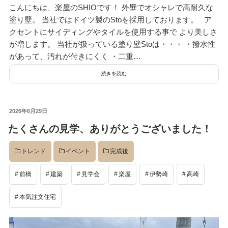
こんにちは、楽屋のSHIOです！ 外壁でオシャレで高耐久な
デザイン
塗り壁。 当社ではドイツ製のStoを採用しております。 ア
クセントにサイディングやタイルを使用する事で より美しさ
が増します。 当社が扱っている塗り壁Stoは・・・ ・撥水性
設計グループ
があって、汚れが付きにくく ・二重…
続きを読む
施工グループ
投
2026年6月29日
稿
たくさんの見学、ありがとうございました！
日:
新商品
トレンド
イベント
完成後
ホームページ
前橋
建築
見学会
楽屋
伊勢崎
高崎
本気注文住宅
未分類