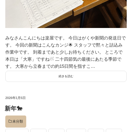
みなさんこんにちは楽屋です。 今日はがくや新聞の発送日で
す。 今回の新聞はこんなカンジ🌟 スタッフで黙々と詰込み
作業中です。 到着まであと少しお待ちください。 ところで
本日は「大寒」ですね☃ 二十四節気の最後にあたる季節で
す。 大寒から立春までの約15日間を指すこ…
続きを読む
投
2026年1月5日
稿
新年🐎
日:
未分類