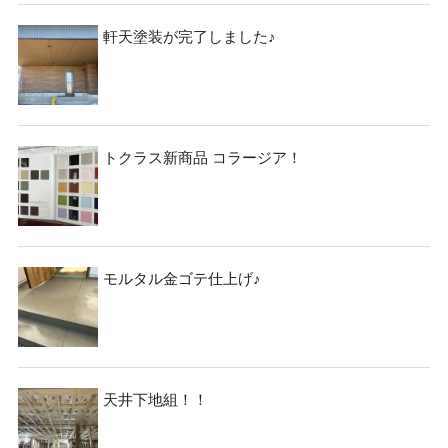
軒天塗装が完了しました♪
トクラス新商品 コラージア！
モルタル金ゴテ仕上げ♪
天井下地組！！