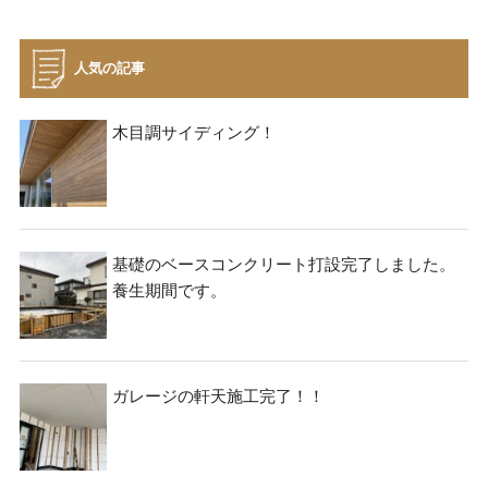
ナ
ビ
ゲ
人気の記事
ー
シ
木目調サイディング！
ョ
ン
基礎のベースコンクリート打設完了しました。
養生期間です。
ガレージの軒天施工完了！！