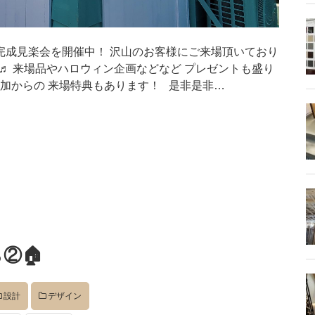
 完成見楽会を開催中！ 沢山のお客様にご来場頂いており
•♬ 来場品やハロウィン企画などなど プレゼントも盛り
追加からの 来場特典もあります！ 是非是非…
②🏠
設計
デザイン