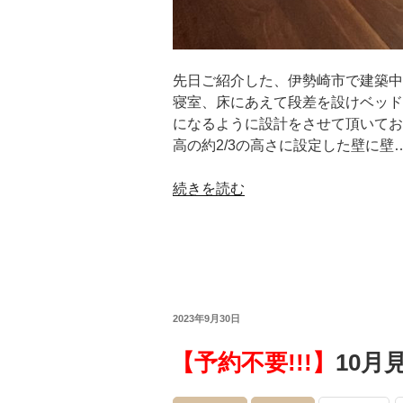
先日ご紹介した、伊勢崎市で建築中
寝室、床にあえて段差を設けベッド
になるように設計をさせて頂いてお
高の約2/3の高さに設定した壁に壁
続きを読む
投
2023年9月30日
稿
日:
【予約不要!!!】
10月