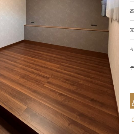
完
本気注文住宅なら群馬の工務店｜楽屋（がくや
お問い合わせ
楽屋トップ
アクセス
会