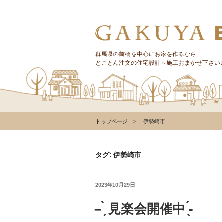
コ
ン
テ
ン
ツ
群馬県の前橋を中心にお家を作るなら、
とことん注文の住宅設計～施工おまかせ下さい
へ
カテゴリー
ス
キ
質問・疑問
ッ
プ
トップページ
伊勢崎市
トレンド
タグ: 伊勢崎市
収納
投
2023年10月29日
稿
日:
– ̗̀ 見楽会開催中 ̖́-‬
仕事の風景