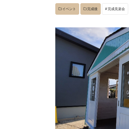
イベント
完成後
完成見楽会
イベント
完成後
工事中
設計
社長のコラム
店舗