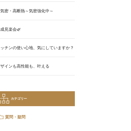
高気密・高断熱～気密強化中～
成見楽会🌿
検
索
キッチンの使い心地、気にしていますか？
デザインも高性能も、叶える
）
(受付／10:00～18:00)
カテゴリー
社概要
資料請求
見楽会
質問・疑問