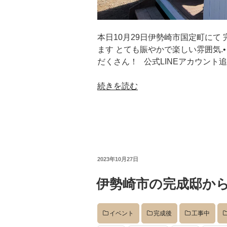
デザイン
本日10月29日伊勢崎市国定町にて
ます とても賑やかで楽しい雰囲気.
だくさん！ 公式LINEアカウント
設計グループ
続きを読む
施工グループ
新商品
投
2023年10月27日
稿
日:
伊勢崎市の完成邸から
ホームページ
イベント
完成後
工事中
未分類