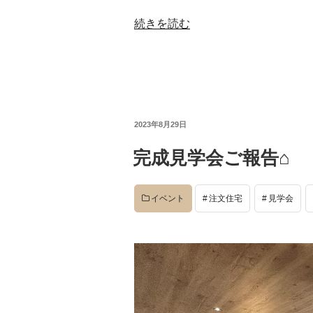
続きを読む
投
2023年8月29日
稿
日:
完成見学会ご報告⌂
イベント
注文住宅
見学会