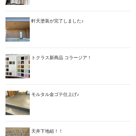
軒天塗装が完了しました♪
トクラス新商品 コラージア！
モルタル金ゴテ仕上げ♪
天井下地組！！