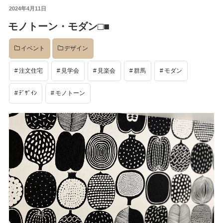
投
2024年4月11日
イベント
稿
モノトーン・モダン□■
日:
イベント
デザイン
完成後
注文住宅
見学会
見楽会
群馬
モダン
工事中
ﾃﾞｻﾞｲﾝ
モノトーン
設計
社長のコラム
店舗