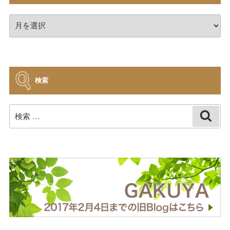
ア
ー
カ
イ
ブ
検索
検
検
索
索: