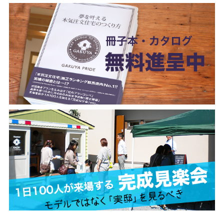
検
検
索
索:
本気注文住宅なら群馬の工務店｜楽屋（がくや）
お問い合わせ
(受付／10:00～18:00)
楽屋トップ
アクセス
会社概要