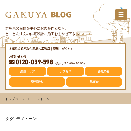
コ
ン
テ
ン
群馬県の前橋を中心にお家を作るなら、
カテゴリー
ツ
とことん注文の住宅設計～施工おまかせ下さい♪
へ
ス
質問・疑問
本気注文住宅なら群馬の工務店｜楽屋（がくや）
キ
お問い合わせ
ッ
(受付／10:00～18:00)
プ
トレンド
楽屋トップ
アクセス
会社概要
資料請求
見楽会
収納
トップページ
モノトーン
仕事の風景
タグ: モノトーン