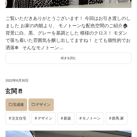
デザイン
ご覧いただきありがとうございます！ 今回はお引き渡しのし
ました お家の内観より、 モノトーンな配色空間のご紹介🏠
設計グループ
背景に白、黒、グレーを基調とした 模様のクロス！ モダン
で落ち着いた雰囲気を醸し出してますね！ とても個性的でお
洒落❇ そんなモノトーン…
施工グループ
続きを読む
新商品
投
2022年6月30日
稿
玄関🚪
日:
ホームページ
完成後
デザイン
注文住宅
デザイン
新築
モノトーン
群馬 家
未分類