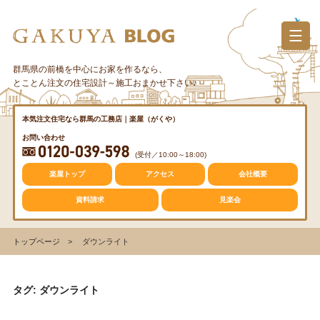
コ
ン
テ
ン
群馬県の前橋を中心にお家を作るなら、
カテゴリー
ツ
とことん注文の住宅設計～施工おまかせ下さい♪
へ
ス
質問・疑問
本気注文住宅なら群馬の工務店｜楽屋（がくや）
キ
お問い合わせ
ッ
(受付／10:00～18:00)
プ
トレンド
楽屋トップ
アクセス
会社概要
資料請求
見楽会
収納
トップページ
ダウンライト
仕事の風景
タグ: ダウンライト