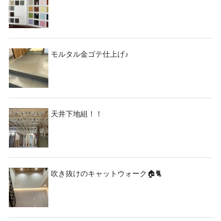
資料請求
見楽会
モルタル金ゴテ仕上げ♪
天井下地組！！
吹き抜けのキャットウォーク🏠🐈