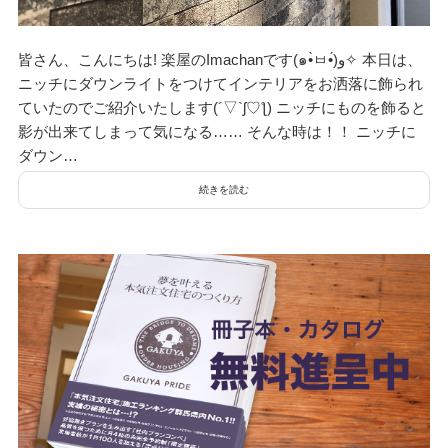
デザイン
皆さん、こんにちは! 楽屋のImachanです(๑•̀ㅂ•́)و✧ 本日は、
ニッチにダウンライトをつけてインテリアをお洒落に飾られ
設計グループ
ていたのでご紹介いたします(´▽`ʃ♡ƪ) ニッチにものを飾ると
影が出来てしまって気になる…… そんな時は！！ ニッチに
ダウン…
施工グループ
続きを読む
新商品
ホームページ
未分類