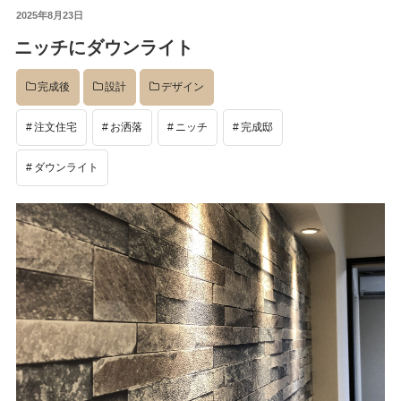
投
2025年8月23日
イベント
稿
ニッチにダウンライト
日:
完成後
設計
デザイン
完成後
注文住宅
お洒落
ニッチ
完成邸
工事中
ダウンライト
設計
社長のコラム
店舗