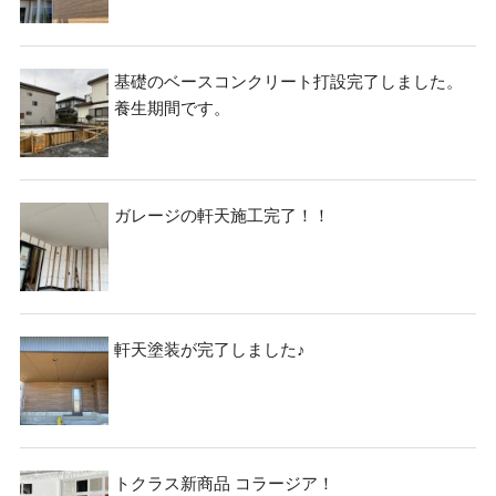
基礎のベースコンクリート打設完了しました。
養生期間です。
ガレージの軒天施工完了！！
検
検
索
索:
軒天塗装が完了しました♪
本気注文住宅なら群馬の工務店｜楽屋（がくや）
お問い合わせ
(受付／10:00～18:00)
トクラス新商品 コラージア！
楽屋トップ
アクセス
会社概要