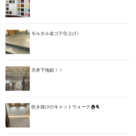
資料請求
見楽会
モルタル金ゴテ仕上げ♪
天井下地組！！
吹き抜けのキャットウォーク🏠🐈