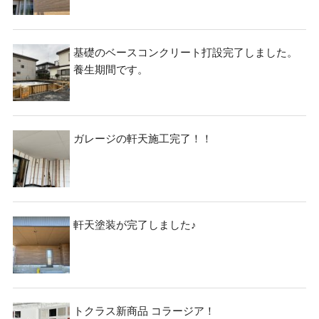
基礎のベースコンクリート打設完了しました。
養生期間です。
ガレージの軒天施工完了！！
検
検
索
索:
軒天塗装が完了しました♪
本気注文住宅なら群馬の工務店｜楽屋（がくや）
お問い合わせ
(受付／10:00～18:00)
トクラス新商品 コラージア！
楽屋トップ
アクセス
会社概要