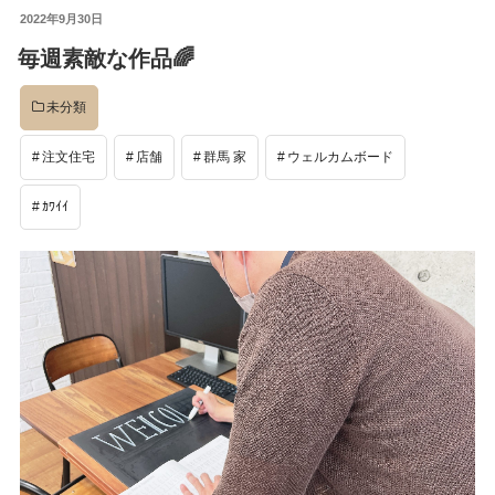
投
2022年9月30日
イベント
稿
毎週素敵な作品🌈
日:
未分類
完成後
注文住宅
店舗
群馬 家
ウェルカムボード
工事中
ｶﾜｲｲ
設計
社長のコラム
店舗