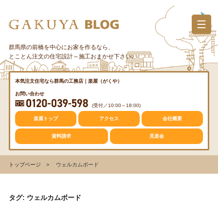
コ
ン
テ
ン
群馬県の前橋を中心にお家を作るなら、
カテゴリー
ツ
とことん注文の住宅設計～施工おまかせ下さい♪
へ
ス
質問・疑問
本気注文住宅なら群馬の工務店｜楽屋（がくや）
キ
お問い合わせ
ッ
(受付／10:00～18:00)
プ
トレンド
楽屋トップ
アクセス
会社概要
資料請求
見楽会
収納
トップページ
ウェルカムボード
仕事の風景
タグ: ウェルカムボード