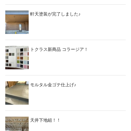
資料請求
見楽会
軒天塗装が完了しました♪
トクラス新商品 コラージア！
モルタル金ゴテ仕上げ♪
天井下地組！！