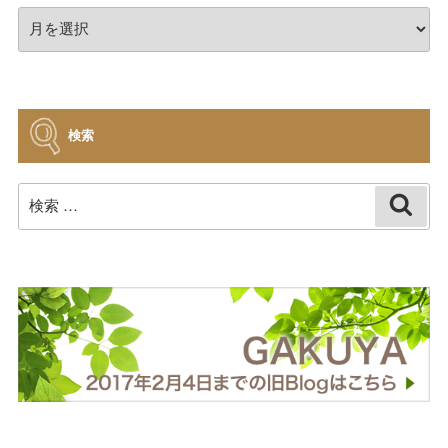
ア
ー
カ
イ
ブ
検索
検
検
索
索: