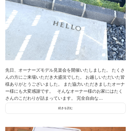
デザイン
設計グループ
施工グループ
先日、オーナーズモデル見楽会を開催いたしました。 たくさ
新商品
んの方にご来場いただき大盛況でした。 お越しいただいた皆
様ありがとうございました。 また協力いただきましたオーナ
ー様にも大変感謝です。 そんなオーナー様のお家にはたく
ホームページ
さんのこだわりが詰まっています。 完全自由な…
続きを読む
未分類