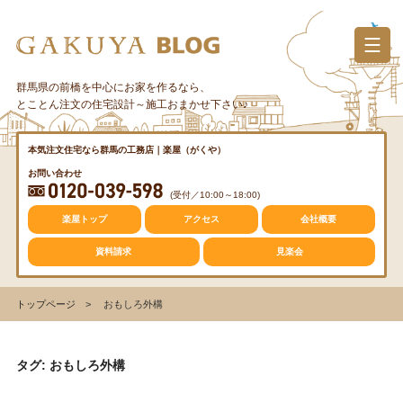
コ
ン
テ
ン
群馬県の前橋を中心にお家を作るなら、
カテゴリー
ツ
とことん注文の住宅設計～施工おまかせ下さい♪
へ
ス
質問・疑問
本気注文住宅なら群馬の工務店｜楽屋（がくや）
キ
お問い合わせ
ッ
(受付／10:00～18:00)
プ
トレンド
楽屋トップ
アクセス
会社概要
資料請求
見楽会
収納
トップページ
おもしろ外構
仕事の風景
タグ: おもしろ外構