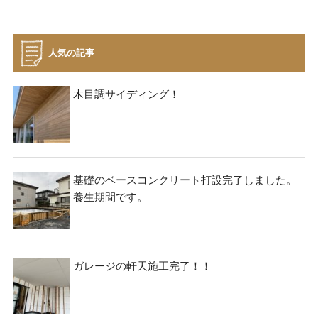
人気の記事
木目調サイディング！
基礎のベースコンクリート打設完了しました。
検
検
養生期間です。
索
索:
本気注文住宅なら群馬の工務店｜楽屋（がくや）
ガレージの軒天施工完了！！
お問い合わせ
(受付／10:00～18:00)
楽屋トップ
アクセス
会社概要