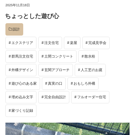
投
2025年11月18日
イベント
稿
ちょっとした遊び心
日:
設計
完成後
エクステリア
注文住宅
楽屋
完成見学会
工事中
群馬注文住宅
土間コンクリート
散水栓
外構デザイン
玄関アプローチ
人工芝のお庭
設計
遊び心のある家
真実の口
おもしろ外構
埋め込み文字
完全自由設計
フルオーダー住宅
社長のコラム
家づくり記録
店舗