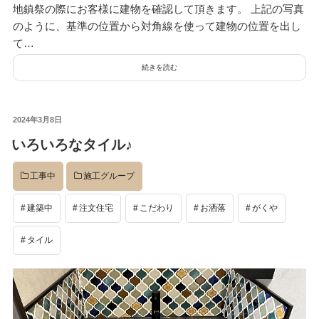
地鎮祭の際にお客様に建物を確認して頂きます。 上記の写真
のように、基準の位置から対角線を使って建物の位置を出し
て…
続きを読む
投
2024年3月8日
稿
いろいろなタイル♪
日:
工事中
施工グループ
建築中
注文住宅
こだわり
お洒落
がくや
タイル