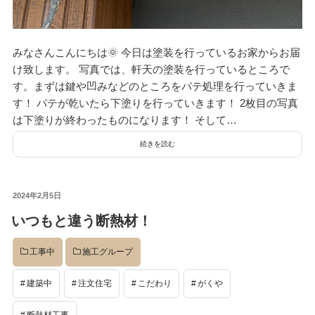
みなさんこんにちは🌞 今日は塗装を行っているお家からお届
け致します。 写真では、軒天の塗装を行っているところで
す。まずは鍵や凹みなどのところをパテ処理を行っていきま
す！ パテが乾いたら下塗りを行っていきます！ 2枚目の写真
は下塗りが終わったものになります！ そして…
続きを読む
投
2024年2月5日
稿
いつもと違う断熱材！
日:
工事中
施工グループ
建築中
注文住宅
こだわり
がくや
断熱材工事