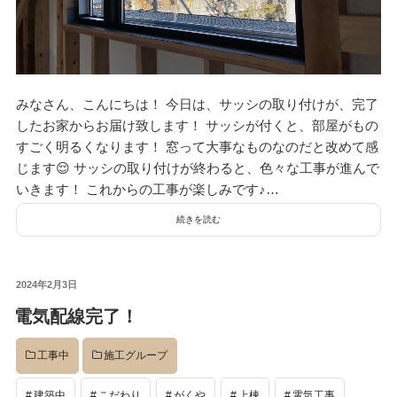
みなさん、こんにちは！ 今日は、サッシの取り付けが、完了
したお家からお届け致します！ サッシが付くと、部屋がもの
すごく明るくなります！ 窓って大事なものなのだと改めて感
じます😌 サッシの取り付けが終わると、色々な工事が進んで
いきます！ これからの工事が楽しみです♪…
続きを読む
投
2024年2月3日
稿
電気配線完了！
日:
工事中
施工グループ
建築中
こだわり
がくや
上棟
電気工事