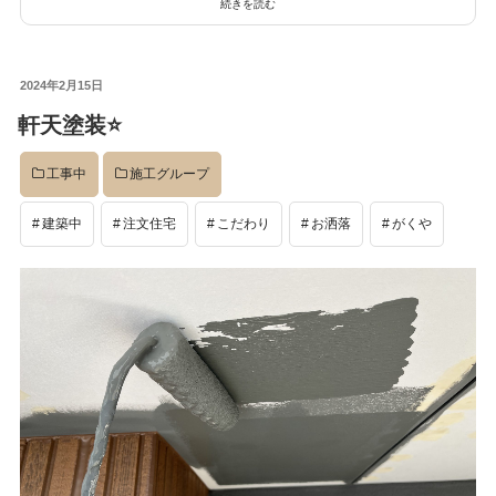
続きを読む
投
2024年2月15日
稿
軒天塗装⭐️
日:
工事中
施工グループ
建築中
注文住宅
こだわり
お洒落
がくや