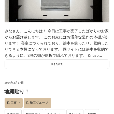
みなさん、こんにちは！ 今日は工事が完了したばかりのお家
からお届け致します。 このお家にはお洒落な造作の本棚があ
ります！ 寝室につくられており、絵本を飾ったり、収納した
りできる本棚になっております。 両サイドには絵本を収納で
きるように、3段の棚が側板で隠れております。 &nbsp…
続きを読む
投
2024年2月17日
稿
地縄貼り！
日:
工事中
施工グループ