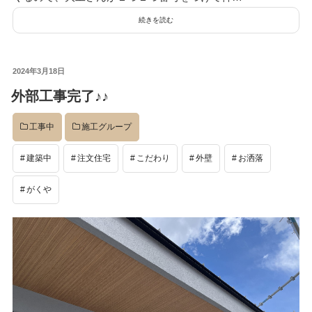
続きを読む
投
2024年3月18日
稿
外部工事完了♪♪
日:
工事中
施工グループ
建築中
注文住宅
こだわり
外壁
お洒落
検
検
がくや
索
索:
本気注文住宅なら群馬の工務店｜楽屋（がくや）
お問い合わせ
(受付／10:00～18:00)
楽屋トップ
アクセス
会社概要