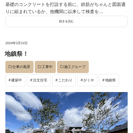
基礎のコンクリートを打設する前に、鉄筋がちゃんと図面通
りに組まれているか、他機関に以来して検査を…
続きを読む
投
2024年3月10日
稿
地鎮祭！
日:
仕事の風景
工事中
施工グループ
建築中
注文住宅
こだわり
がくや
地鎮祭