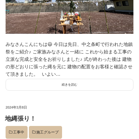
みなさんこんにちは😃 今日は先日、中之条町で行われた地鎮
祭をご紹介♪ ご家族みなさんと一緒に これから始まる工事の
立派な完成と安全をお祈りしました♪ 式が終わった後は 建物
の形どおりに張った縄を元に 建物の配置をお客様と確認させ
て頂きました。 いよい…
続きを読む
投
2024年3月8日
稿
地縄張り！
日:
工事中
施工グループ