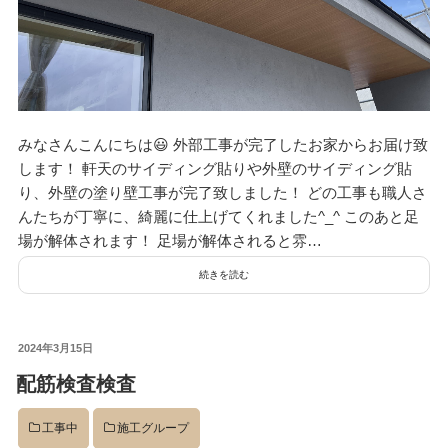
資料請求
見楽会
みなさんこんにちは😃 外部工事が完了したお家からお届け致
します！ 軒天のサイディング貼りや外壁のサイディング貼
り、外壁の塗り壁工事が完了致しました！ どの工事も職人さ
んたちが丁寧に、綺麗に仕上げてくれました^_^ このあと足
場が解体されます！ 足場が解体されると雰…
続きを読む
投
2024年3月15日
稿
配筋検査検査
日:
工事中
施工グループ