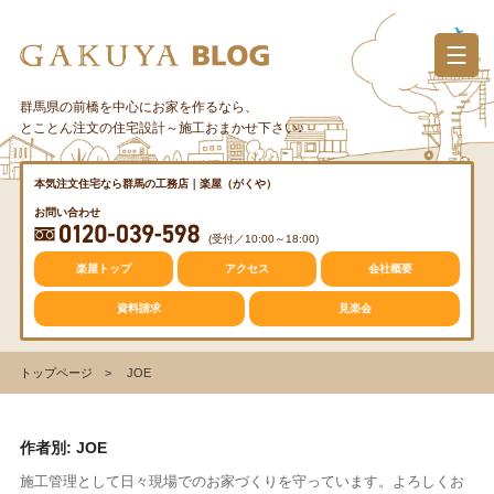
コ
ン
テ
ン
群馬県の前橋を中心にお家を作るなら、
カテゴリー
ツ
とことん注文の住宅設計～施工おまかせ下さい♪
へ
ス
質問・疑問
本気注文住宅なら群馬の工務店｜楽屋（がくや）
キ
お問い合わせ
ッ
(受付／10:00～18:00)
プ
トレンド
楽屋トップ
アクセス
会社概要
資料請求
見楽会
収納
トップページ
JOE
仕事の風景
作者別:
JOE
施工管理として日々現場でのお家づくりを守っています。よろしくお