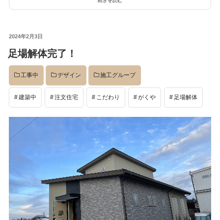
続きを読む
投
2024年2月3日
稿
足場解体完了！
日:
工事中
デザイン
施工グループ
建築中
注文住宅
こだわり
がくや
足場解体