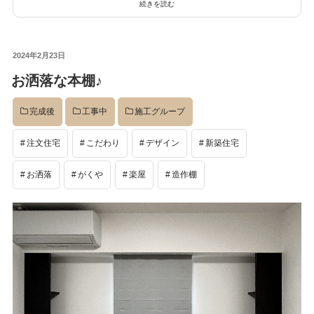
続きを読む
投
2024年2月23日
稿
お洒落な本棚♪
日:
完成後
工事中
施工グループ
注文住宅
こだわり
デザイン
新築住宅
お洒落
がくや
楽屋
造作棚