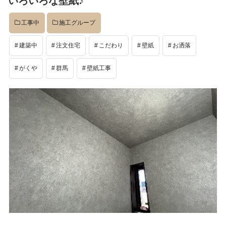
いろいろな壁紙♪
日:
工事中
施工グループ
建築中
注文住宅
こだわり
壁紙
お洒落
がくや
群馬
壁紙工事