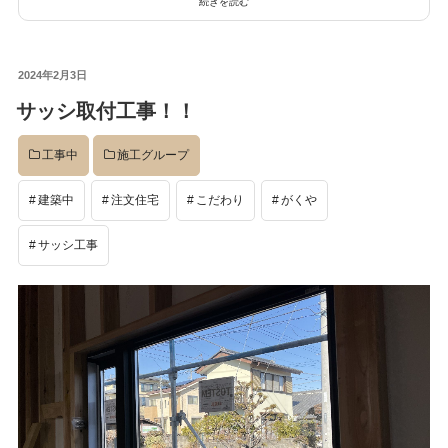
続きを読む
投
2024年2月3日
稿
サッシ取付工事！！
日:
工事中
施工グループ
建築中
注文住宅
こだわり
がくや
サッシ工事