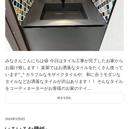
みなさんこんにちは😃 今日はタイル工事が完了したお家から
お届け致します！ 楽屋ではお洒落なタイルをたくさん使って
います^_^ カラフルなモザイクタイルや、和に合うモダンな
タイルなどお洒落なタイルが沢山あります！！ そんなタイル
をコーディネーターがお客様のお家のテイ…
続きを読む
投
2024年3月6日
稿