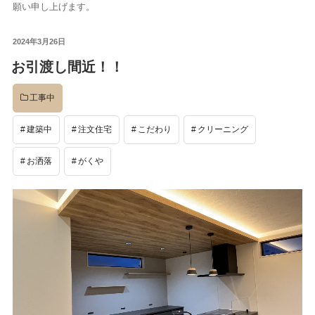
願い申し上げます。
イベント
投
2024年3月26日
稿
お引渡し間近！！
日:
完成後
工事中
工事中
建築中
注文住宅
こだわり
クリーニング
お洒落
がくや
設計
社長のコラム
店舗