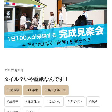
投
2024年2月24日
稿
タイル？いや壁紙なんです！
日:
完成後
工事中
施工グループ
建築中
注文住宅
こだわり
デザイン
壁紙