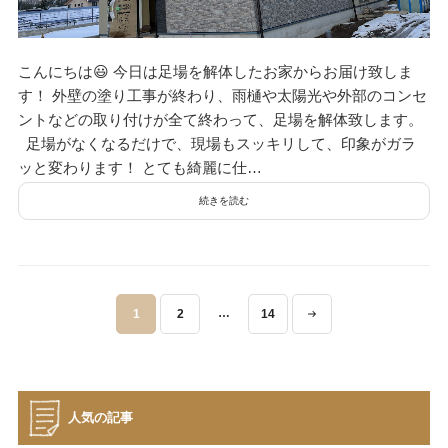
こんにちは😃 今日は足場を解体したお家からお届け致しま
す！ 外壁の塗り工事が終わり、雨樋や太陽光や外部のコンセ
ントなどの取り付けが全て終わって、足場を解体致します。
足場がなくなるだけで、現場もスッキリして、印象がガラ
ッと変わります！ とても綺麗に仕…
続きを読む
投
…
1
2
14
稿
ナ
ビ
ゲ
人気の記事