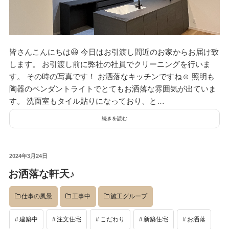
デザイン
皆さんこんにちは😃 今日はお引渡し間近のお家からお届け致
設計グループ
します。 お引渡し前に弊社の社員でクリーニングを行いま
す。 その時の写真です！ お洒落なキッチンですね☺️ 照明も
陶器のペンダントライトでとてもお洒落な雰囲気が出ていま
施工グループ
す。 洗面室もタイル貼りになっており、と…
続きを読む
新商品
投
2024年3月24日
稿
ホームページ
お洒落な軒天♪
日:
仕事の風景
工事中
施工グループ
未分類
建築中
注文住宅
こだわり
新築住宅
お洒落