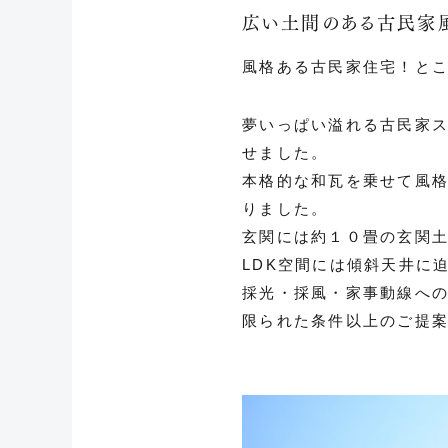
広い土間のある古民家風
風格ある古民家住宅！と
夢いっぱい溢れる古民家
せました。
本格的な和瓦を乗せて風
りました。
玄関には約１０畳の玄関
LDK空間には傾斜天井に
採光・採風・家事動線へ
限られた条件以上のご提