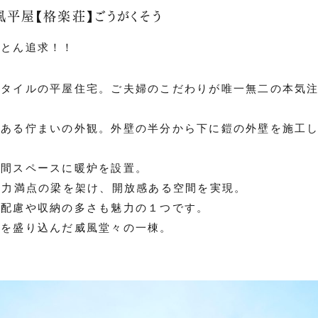
平屋【格楽荘】ごうがくそう
ことん追求！！
スタイルの平屋住宅。ご夫婦のこだわりが唯一無二の本気
格ある佇まいの外観。外壁の半分から下に鎧の外壁を施工
土間スペースに暖炉を設置。
迫力満点の梁を架け、開放感ある空間を実現。
の配慮や収納の多さも魅力の１つです。
案を盛り込んだ威風堂々の一棟。