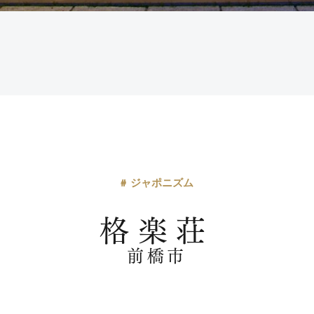
# ジャポニズム
格楽荘
前橋市