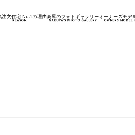
気注文住宅 No.1の理由
楽屋のフォトギャラリー
オーナーズモデ
REASON
GAKUYA’S PHOTO GALLERY
OWNERS MODEL 