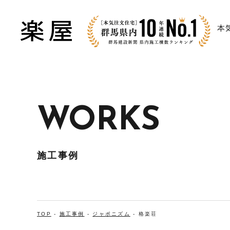
本
WORKS
施工事例
TOP
-
施工事例
-
ジャポニズム
-
格楽荘