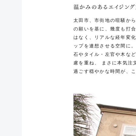
温かみのあるエイジング加
太田市、市街地の喧騒か
の願いを基に、幾度も打
はなく、リアルな経年変
ップを連想させる空間に
石やタイル・左官や木な
慮を重ね、 まさに本気注
過ごす穏やかな時間が、こ