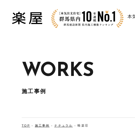
本
WORKS
施工事例
TOP
-
施工事例
-
ナチュラル
-
唯楽荘