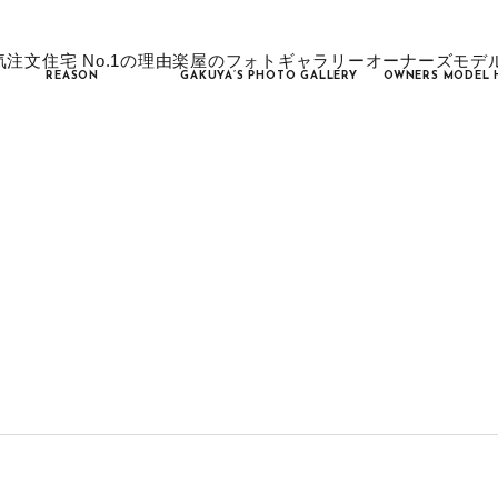
気注文住宅 No.1の理由
楽屋のフォトギャラリー
オーナーズモデ
REASON
GAKUYA’S PHOTO GALLERY
OWNERS MODEL 