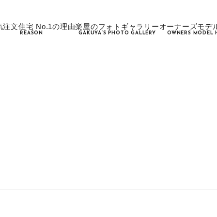
気注文住宅 No.1の理由
楽屋のフォトギャラリー
オーナーズモデ
REASON
GAKUYA’S PHOTO GALLERY
OWNERS MODEL 