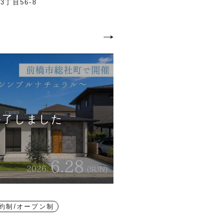
丁目56-8
約制/オープン制