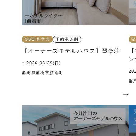
OB邸見学会
予約承認制
完
【オーナーズモデルハウス】麗楽荘
【
ン
〜2026.03.29(日)
20
群馬県前橋市荻窪町
群