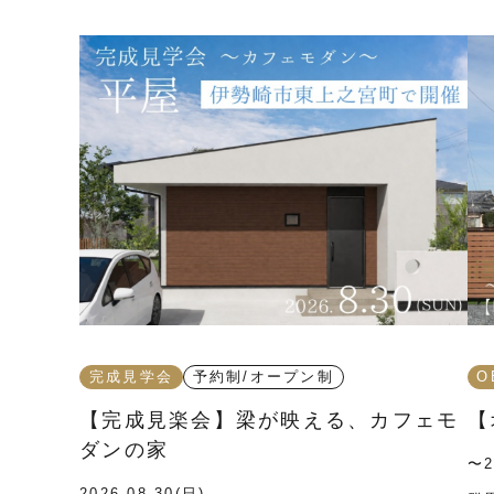
完成見学会
予約制/オープン制
O
【完成見楽会】梁が映える、カフェモ
【
ダンの家
〜2
2026.08.30(日)