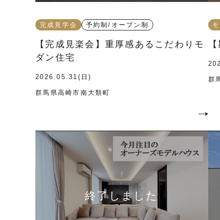
完成見学会
予約制/オープン制
モ
【完成見楽会】重厚感あるこだわりモ
【
ダン住宅
20
2026.05.31(日)
群
群馬県高崎市南大類町