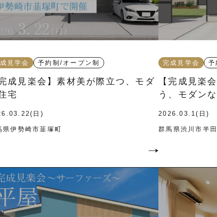
成見学会
予約制/オープン制
完成見学会
予
完成見楽会】素材美が際立つ、モダ
【完成見楽
住宅
う、モダン
26.03.22(日)
2026.03.1(日)
馬県伊勢崎市韮塚町
群馬県渋川市半