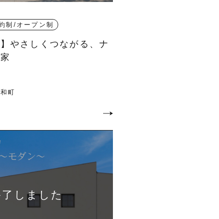
約制/オープン制
会】やさしくつながる、ナ
お家
三和町