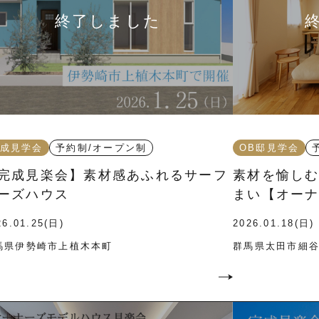
成見学会
予約制/オープン制
OB邸見学会
完成見楽会】素材感あふれるサーフ
素材を愉し
ーズハウス
まい【オー
会】
26.01.25(日)
2026.01.18(日)
馬県伊勢崎市上植木本町
群馬県太田市細