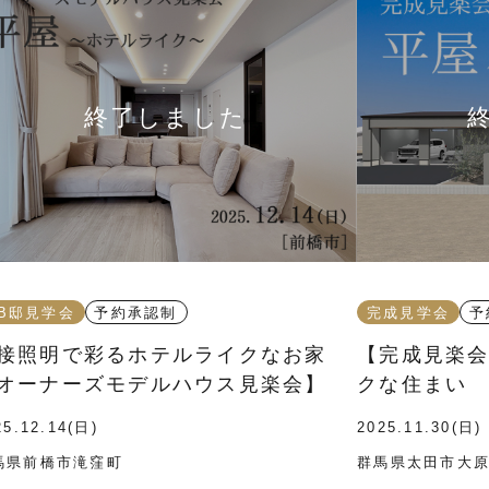
B邸見学会
予約承認制
完成見学会
予
接照明で彩るホテルライクなお家
【完成見楽
オーナーズモデルハウス見楽会】
クな住まい
25.12.14(日)
2025.11.30(日)
馬県前橋市滝窪町
群馬県太田市大