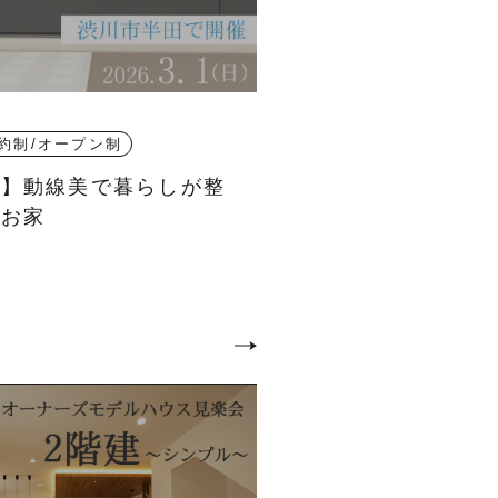
約制/オープン制
会】動線美で暮らしが整
なお家
田