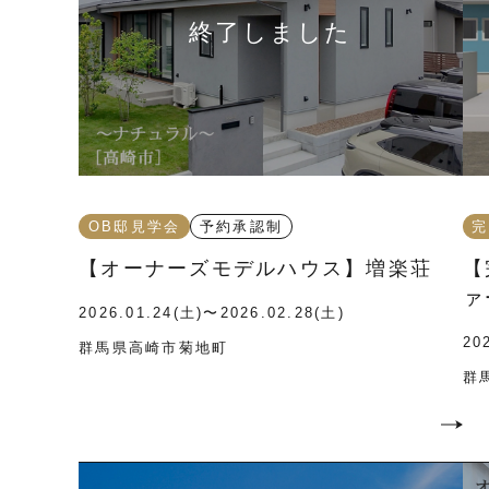
OB邸見学会
予約承認制
完
【オーナーズモデルハウス】増楽荘
【
ァ
2026.01.24(土)〜2026.02.28(土)
20
群馬県高崎市菊地町
群