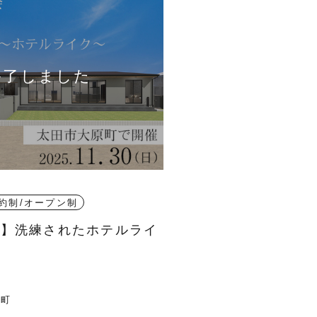
約制/オープン制
会】洗練されたホテルライ
原町